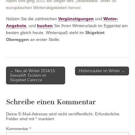
Alpen und ging 2011 als Sieger des „Skiareatest“ unter 35
europäischen Winterskigebieten hervor.
Nützen Sie die zahlreichen
Vergünstigungen
und
Winter-
Angebote
, und
buchen
Sie Ihren Winterurlaub im Eggental am
besten gleich heute. Winterspaß steht im
Skigebiet
Obereggen
an erster Stelle.
Post
← Neu ab Winter 2014/15:
Hüttenzauber im Winter →
Sessellift Tschein im
navigation
Skigebiet Carezza
Schreibe einen Kommentar
Deine E-Mail-Adresse wird nicht veröffentlicht.
Erforderliche
Felder sind mit
*
markiert
Kommentar
*