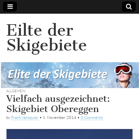
Eilte der
Skigebiete
ALLGEMEIN
Vielfach ausgezeichnet:
Skigebiet Obereggen
by
Frank Varoquier
•
6. November 2014
•
0 Comments