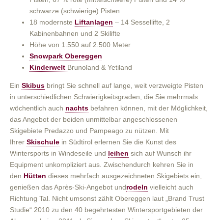
schwarze (schwierige) Pisten
18 modernste
Liftanlagen
– 14 Sessellifte, 2
Kabinenbahnen und 2 Skilifte
Höhe von 1.550 auf 2.500 Meter
Snowpark Obereggen
Kinderwelt
Brunoland & Yetiland
Ein
Skibus
bringt Sie schnell auf lange, weit verzweigte Pisten
in unterschiedlichen Schwierigkeitsgraden, die Sie mehrmals
wöchentlich auch
nachts
befahren können, mit der Möglichkeit,
das Angebot der beiden unmittelbar angeschlossenen
Skigebiete Predazzo und Pampeago zu nützen. Mit
Ihrer
Skischule
in Südtirol erlernen Sie die Kunst des
Wintersports in Windeseile und
leihen
sich auf Wunsch ihr
Equipment unkompliziert aus. Zwischendurch kehren Sie in
den
Hütten
dieses mehrfach ausgezeichneten Skigebiets ein,
genießen das Après-Ski-Angebot und
rodeln
vielleicht auch
Richtung Tal. Nicht umsonst zählt Obereggen laut „Brand Trust
Studie“ 2010 zu den 40 begehrtesten Wintersportgebieten der