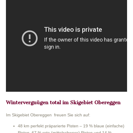
Wintervergnügen total im Skigebiet Obereggen
Im Skigebiet Obereggen freuen Sie sich auf:
48 km perfekt präparierte Pisten – 19 % blaue (einfache)
Pisten, 67 % rote (mittelschwere) Pisten und 14 %