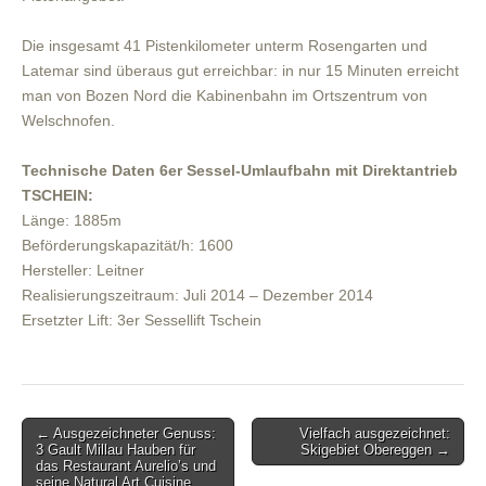
Die insgesamt 41 Pistenkilometer unterm Rosengarten und
Latemar sind überaus gut erreichbar: in nur 15 Minuten erreicht
man von Bozen Nord die Kabinenbahn im Ortszentrum von
Welschnofen.
Technische Daten 6er Sessel-Umlaufbahn mit Direktantrieb
TSCHEIN:
Länge: 1885m
Beförderungskapazität/h: 1600
Hersteller: Leitner
Realisierungszeitraum: Juli 2014 – Dezember 2014
Ersetzter Lift: 3er Sessellift Tschein
Post
← Ausgezeichneter Genuss:
Vielfach ausgezeichnet:
3 Gault Millau Hauben für
Skigebiet Obereggen →
navigation
das Restaurant Aurelio’s und
seine Natural Art Cuisine