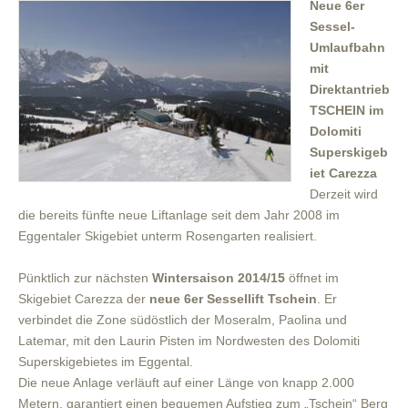
Neue 6er
Sessel-
Umlaufbahn
mit
Direktantrieb
TSCHEIN im
Dolomiti
Superskigeb
iet Carezza
Derzeit wird
die bereits fünfte neue Liftanlage seit dem Jahr 2008 im
Eggentaler Skigebiet unterm Rosengarten realisiert.
Pünktlich zur nächsten
Wintersaison 2014/15
öffnet im
Skigebiet Carezza der
neue 6er Sessellift Tschein
. Er
verbindet die Zone südöstlich der Moseralm, Paolina und
Latemar, mit den Laurin Pisten im Nordwesten des Dolomiti
Superskigebietes im Eggental.
Die neue Anlage verläuft auf einer Länge von knapp 2.000
Metern, garantiert einen bequemen Aufstieg zum „Tschein“ Berg