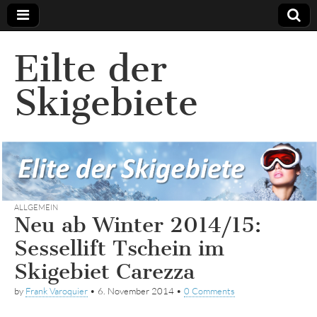
Eilte der
Skigebiete
ALLGEMEIN
Neu ab Winter 2014/15:
Sessellift Tschein im
Skigebiet Carezza
by
Frank Varoquier
•
6. November 2014
•
0 Comments