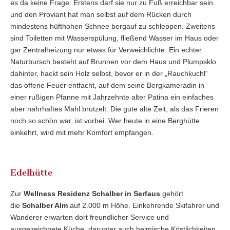
es da keine Frage: Erstens darf sie nur zu Fuß erreichbar sein
und den Proviant hat man selbst auf dem Rücken durch
mindestens hüfthohen Schnee bergauf zu schleppen. Zweitens
sind Toiletten mit Wasserspülung, fließend Wasser im Haus oder
gar Zentralheizung nur etwas für Verweichlichte. Ein echter
Naturbursch besteht auf Brunnen vor dem Haus und Plumpsklo
dahinter, hackt sein Holz selbst, bevor er in der „Rauchkuchl“
das offene Feuer entfacht, auf dem seine Bergkameradin in
einer rußigen Pfanne mit Jahrzehnte alter Patina ein einfaches
aber nahrhaftes Mahl brutzelt. Die gute alte Zeit, als das Frieren
noch so schön war, ist vorbei. Wer heute in eine Berghütte
einkehrt, wird mit mehr Komfort empfangen.
Edelhütte
Zur
Wellness Residenz Schalber in Serfaus
gehört
die
Schalber Alm
auf 2.000 m Höhe. Einkehrende Skifahrer und
Wanderer erwarten dort freundlicher Service und
ausgezeichnete Küche, darunter auch heimische Köstlichkeiten