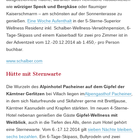
wie
würziger Speck und Bergkäse
oder flaumiger
Kaiserschmarrn – am schönsten auf der Sonnenterasse zu
genießen.
Eine Woche Aufenthalt
in der 5-Sterne-Superior
Wellness Residenz inkl. Schalber-Wellness-Verwöhnpension, 6-
Tage-Skipass und einem Kaiserbadl für zwei pro Zimmer ist in
der Adventzeit vom 12.-20.12.2014 ab 1.450,- pro Person
buchbar.
www.schalber.com
Hütte mit Sternwarte
Die Wurzeln des
Alpinhotel Pacheiner auf dem Gipfel der
Kärntner Gerlitzen
bei Villach liegen im
Alpengasthof Pacheiner
,
in dem sich Naturfreunde und Skifahrer gerne mit Brettljause,
Kärntner Kasnudeln und Krapfen stärkten. Im neuen 4-Sterne-
Hotel nebenan genießen die Gäste
Gipfel-Wellness mit
Weitblick
, auch in die Tiefen des Alls, denn zum Hotel gehört
eine Sternewarte. Vom 6.-17.12.2014 gilt
sieben Nächte bleiben,
sechs bezahlen
. Ein 6-Tage-Skipass, Bullyrodeln und zwei