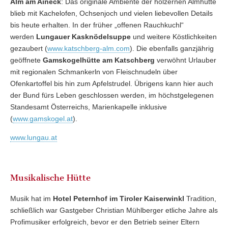
Alm am Aineck
: Das originale Ambiente der hölzernen Almhütte
blieb mit Kachelofen, Ochsenjoch und vielen liebevollen Details
bis heute erhalten. In der früher „offenen Rauchkuchl“
werden
Lungauer Kasknödelsuppe
und weitere Köstlichkeiten
gezaubert (
www.katschberg-alm.com
). Die ebenfalls ganzjährig
geöffnete
Gamskogelhütte am Katschberg
verwöhnt Urlauber
mit regionalen Schmankerln von Fleischnudeln über
Ofenkartoffel bis hin zum Apfelstrudel. Übrigens kann hier auch
der Bund fürs Leben geschlossen werden, im höchstgelegenen
Standesamt Österreichs, Marienkapelle inklusive
(
www.gamskogel.at
).
www.lungau.at
Musikalische Hütte
Musik hat im
Hotel Peternhof im Tiroler Kaiserwinkl
Tradition,
schließlich war Gastgeber Christian Mühlberger etliche Jahre als
Profimusiker erfolgreich, bevor er den Betrieb seiner Eltern