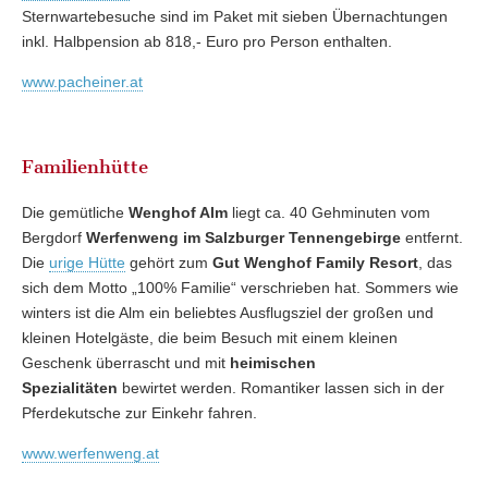
Sternwartebesuche sind im Paket mit sieben Übernachtungen
inkl. Halbpension ab 818,- Euro pro Person enthalten.
www.pacheiner.at
Familienhütte
Die gemütliche
Wenghof Alm
liegt ca. 40 Gehminuten vom
Bergdorf
Werfenweng im Salzburger Tennengebirge
entfernt.
Die
urige Hütte
gehört zum
Gut Wenghof Family Resort
, das
sich dem Motto „100% Familie“ verschrieben hat. Sommers wie
winters ist die Alm ein beliebtes Ausflugsziel der großen und
kleinen Hotelgäste, die beim Besuch mit einem kleinen
Geschenk überrascht und mit
heimischen
Spezialitäten
bewirtet werden. Romantiker lassen sich in der
Pferdekutsche zur Einkehr fahren.
www.werfenweng.at