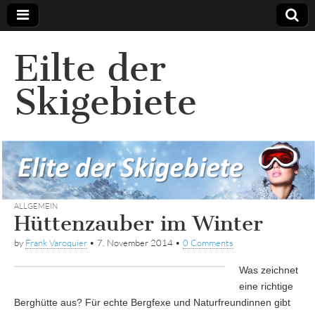
Eilte der
Skigebiete
ALLGEMEIN
Hüttenzauber im Winter
by
Frank Varoquier
•
7. November 2014
•
0 Comments
Was zeichnet
eine richtige
Berghütte aus? Für echte Bergfexe und Naturfreundinnen gibt