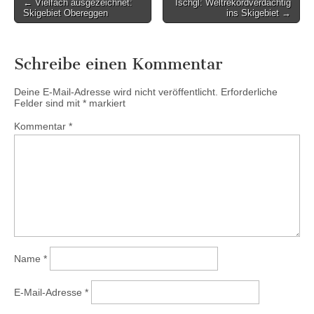
Post
← Vielfach ausgezeichnet:
Ischgl: Weltrekordverdächtig
Skigebiet Obereggen
ins Skigebiet →
navigation
Schreibe einen Kommentar
Deine E-Mail-Adresse wird nicht veröffentlicht.
Erforderliche
Felder sind mit
*
markiert
Kommentar
*
Name
*
E-Mail-Adresse
*