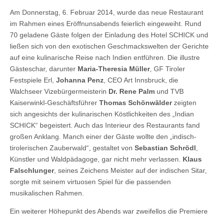
Am Donnerstag, 6. Februar 2014, wurde das neue Restaurant
im Rahmen eines Eröffnunsabends feierlich eingeweiht. Rund
70 geladene Gäste folgen der Einladung des Hotel SCHICK und
ließen sich von den exotischen Geschmackswelten der Gerichte
auf eine kulinarische Reise nach Indien entführen. Die illustre
Gästeschar, darunter
Maria-Theresia Müller
, GF Tiroler
Festspiele Erl,
Johanna Penz
, CEO Art Innsbruck, die
Walchseer Vizebürgermeisterin
Dr. Rene Palm
und TVB
Kaiserwinkl-Geschäftsführer
Thomas Schönwälder
zeigten
sich angesichts der kulinarischen Köstlichkeiten des „Indian
SCHICK“ begeistert. Auch das Interieur des Restaurants fand
großen Anklang. Manch einer der Gäste wollte den „indisch-
tirolerischen Zauberwald“, gestaltet von
Sebastian Schrödl
,
Künstler und Waldpädagoge, gar nicht mehr verlassen.
Klaus
Falschlunger
, seines Zeichens Meister auf der indischen Sitar,
sorgte mit seinem virtuosen Spiel für die passenden
musikalischen Rahmen.
Ein weiterer Höhepunkt des Abends war zweifellos die Premiere