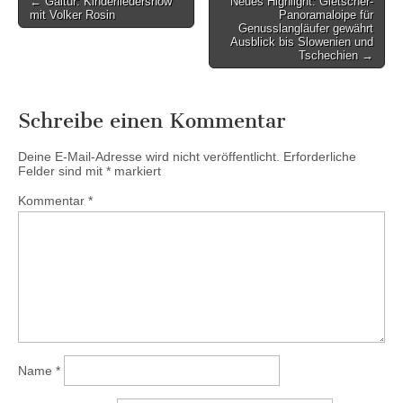
← Galtür: Kinderliedershow
Neues Highlight: Gletscher-
mit Volker Rosin
Panoramaloipe für
navigation
Genusslangläufer gewährt
Ausblick bis Slowenien und
Tschechien →
Schreibe einen Kommentar
Deine E-Mail-Adresse wird nicht veröffentlicht.
Erforderliche
Felder sind mit
*
markiert
Kommentar
*
Name
*