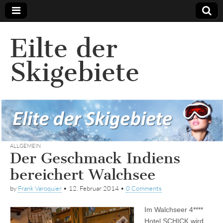
Eilte der
Skigebiete
ALLGEMEIN
Der Geschmack Indiens
bereichert Walchsee
by
Frank Varoquier
•
12. Februar 2014
•
0 Comments
Im Walchseer 4****
Hotel SCHICK wird