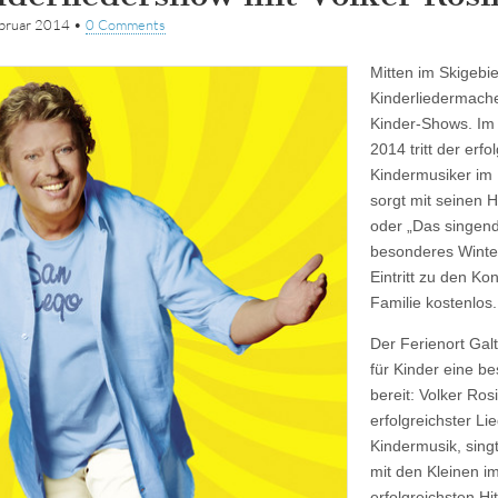
bruar 2014
•
0 Comments
Mitten im Skigebie
Kinderliedermache
Kinder-Shows. Im 
2014 tritt der erf
Kindermusiker im
sorgt mit seinen H
oder „Das singend
besonderes Winter
Eintritt zu den Ko
Familie kostenlos.
Der Ferienort Galt
für Kinder eine 
bereit: Volker Ros
erfolgreichster Li
Kindermusik, sing
mit den Kleinen i
erfolgreichsten Hi