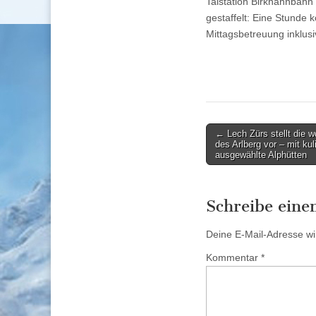
Talstation Birkhahnbahn i
gestaffelt: Eine Stunde 
Mittagsbetreuung inklus
Post
← Lech Zürs stellt die 
des Arlberg vor – mit k
navigation
ausgewählte Alphütten
Schreibe ein
Deine E-Mail-Adresse wird
Kommentar
*