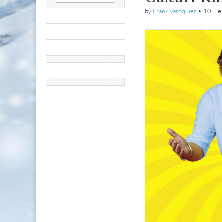
nach:
by
Frank Varoquier
•
10. Fe