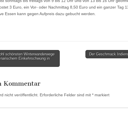
st sonntags bis freitags von 9 bis 12 Uhr und von 13 bis 16 Uhr geöffne
kostet 3 Euro, ein Vor- oder Nachmittag 8,50 Euro und ein ganzer Tag 1
ive Essen kann gegen Aufpreis dazu gebucht werden.
wohl schönsten Winterwanderwege
Der Geschmack Indien
ulinarischem Einkehrschwung in
en Kommentar
 nicht veröffentlicht.
Erforderliche Felder sind mit
*
markiert