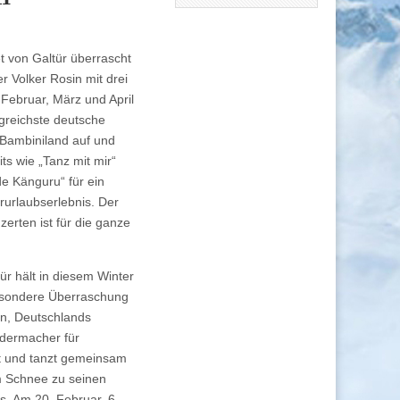
t von Galtür überrascht
r Volker Rosin mit drei
Februar, März und April
olgreichste deutsche
 Bambiniland auf und
its wie „Tanz mit mir“
e Känguru“ für ein
urlaubserlebnis. Der
nzerten ist für die ganze
ür hält in diesem Winter
besondere Überraschung
in, Deutschlands
edermacher für
t und tanzt gemeinsam
m Schnee zu seinen
ts. Am 20. Februar, 6.