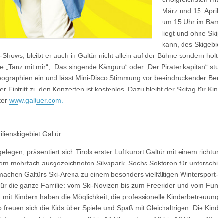
März und 15. April
um 15 Uhr im Bamb
liegt und ohne Sk
kann, des Skigebie
r-Shows, bleibt er auch in Galtür nicht allein auf der Bühne sondern ho
 „Tanz mit mir“, „Das singende Känguru“ oder „Der Piratenkapitän“ stud
oreographien ein und lässt Mini-Disco Stimmung vor beeindruckender B
r Eintritt zu den Konzerten ist kostenlos. Dazu bleibt der Skitag für K
ter
www.galtuer.com.
lienskigebiet Galtür
legen, präsentiert sich Tirols erster Luftkurort Galtür mit einem rich
em mehrfach ausgezeichneten Silvapark. Sechs Sektoren für unterschi
machen Galtürs Ski-Arena zu einem besonders vielfältigen Wintersport
r die ganze Familie: vom Ski-Novizen bis zum Freerider und vom Fun
 mit Kindern haben die Möglichkeit, die professionelle Kinderbetreuung
freuen sich die Kids über Spiele und Spaß mit Gleichaltrigen. Die Kin