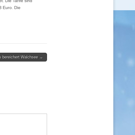
t. Die Tarife sind
3 Euro. Die
s bereichert Walchsee →