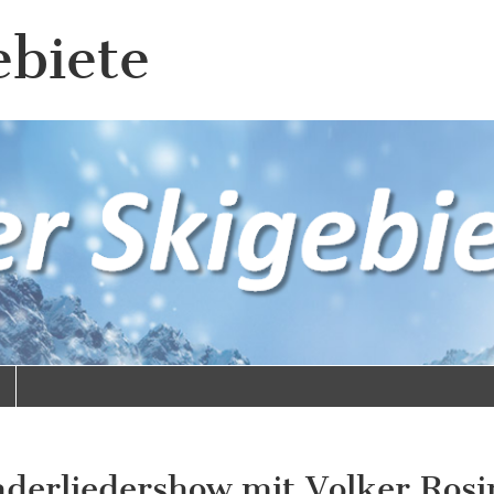
ebiete
nderliedershow mit Volker Rosi