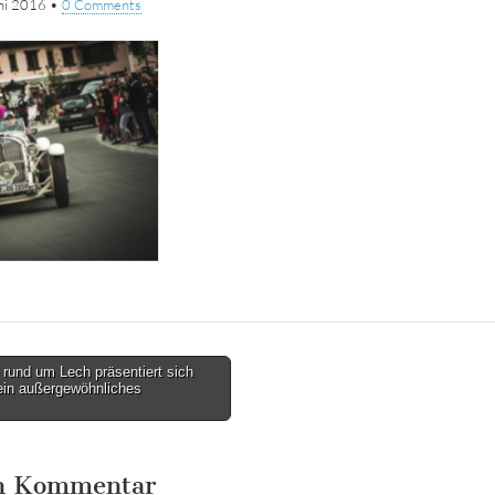
ni 2016
•
0 Comments
 rund um Lech präsentiert sich
 ein außergewöhnliches
en Kommentar