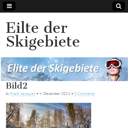
Eilte der
Skigebiete
Bild2
by
Frank Varoquier
•
9. Dezember 2021
•
0 Comments