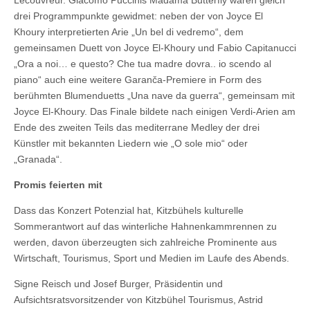
Lecouvreur. Giacomo Puccinis Madama Butterfly waren gleich
drei Programmpunkte gewidmet: neben der von Joyce El
Khoury interpretierten Arie „Un bel di vedremo“, dem
gemeinsamen Duett von Joyce El-Khoury und Fabio Capitanucci
„Ora a noi… e questo? Che tua madre dovra.. io scendo al
piano“ auch eine weitere Garanča-Premiere in Form des
berühmten Blumenduetts „Una nave da guerra“, gemeinsam mit
Joyce El-Khoury. Das Finale bildete nach einigen Verdi-Arien am
Ende des zweiten Teils das mediterrane Medley der drei
Künstler mit bekannten Liedern wie „O sole mio“ oder
„Granada“.
Promis feierten mit
Dass das Konzert Potenzial hat, Kitzbühels kulturelle
Sommerantwort auf das winterliche Hahnenkammrennen zu
werden, davon überzeugten sich zahlreiche Prominente aus
Wirtschaft, Tourismus, Sport und Medien im Laufe des Abends.
Signe Reisch und Josef Burger, Präsidentin und
Aufsichtsratsvorsitzender von Kitzbühel Tourismus, Astrid