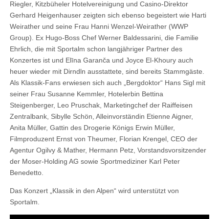
Riegler, Kitzbüheler Hotelvereinigung und Casino-Direktor
Gerhard Heigenhauser zeigten sich ebenso begeistert wie Harti
Weirather und seine Frau Hanni Wenzel-Weirather (WWP
Group). Ex Hugo-Boss Chef Werner Baldessarini, die Familie
Ehrlich, die mit Sportalm schon langjähriger Partner des
Konzertes ist und Elīna Garanča und Joyce El-Khoury auch
heuer wieder mit Dirndln ausstattete, sind bereits Stammgäste.
Als Klassik-Fans erwiesen sich auch „Bergdoktor“ Hans Sigl mit
seiner Frau Susanne Kemmler, Hotelerbin Bettina
Steigenberger, Leo Pruschak, Marketingchef der Raiffeisen
Zentralbank, Sibylle Schön, Alleinvorständin Etienne Aigner,
Anita Müller, Gattin des Drogerie Königs Erwin Müller,
Filmproduzent Ernst von Theumer, Florian Krengel, CEO der
Agentur Ogilvy & Mather, Hermann Petz, Vorstandsvorsitzender
der Moser-Holding AG sowie Sportmediziner Karl Peter
Benedetto.
Das Konzert „Klassik in den Alpen“ wird unterstützt von
Sportalm.