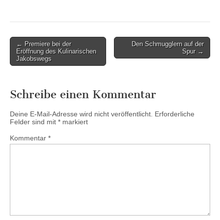
Post
← Premiere bei der
Den Schmugglern auf der
Eröffnung des Kulinarischen
Spur →
navigation
Jakobswegs
Schreibe einen Kommentar
Deine E-Mail-Adresse wird nicht veröffentlicht.
Erforderliche
Felder sind mit
*
markiert
Kommentar
*