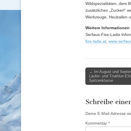
Wildspezialitäten, dem B
zusätzliches „Zuckerl“ w
Werkzeuge, Heuballen 
Weitere Informationen
Serfaus-Fiss-Ladis Info
fiss-ladis.at
,
www.serfaus-
Post
← Im August und Septembe
Läufer- und Triathlon-El
navigation
Spitzenklasse
Schreibe ein
Deine E-Mail-Adresse wird
Kommentar
*