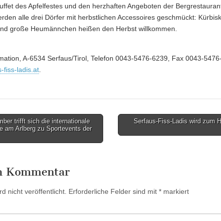
uffet des Apfelfestes und den herzhaften Angeboten der Bergrestaurant
erden alle drei Dörfer mit herbstlichen Accessoires geschmückt: Kürbis
und große Heumännchen heißen den Herbst willkommen.
rmation, A-6534 Serfaus/Tirol, Telefon 0043-5476-6239, Fax 0043-547
fiss-ladis.at
.
r trifft sich die internationale
Serfaus-Fiss-Ladis wird zum 
ite am Arlberg zu Sportevents der
en Kommentar
 nicht veröffentlicht.
Erforderliche Felder sind mit
*
markiert