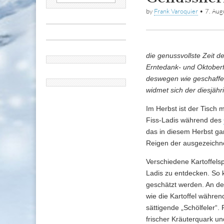
nach:
by
Frank Varoquier
•
7. Au
die genussvollste Zeit d
Erntedank- und Oktoberf
deswegen wie geschaffen 
widmet sich der diesjäh
Im Herbst ist der Tisch 
Fiss-Ladis während des
das in diesem Herbst gan
Reigen der ausgezeichne
Verschiedene Kartoffelsp
Ladis zu entdecken. So k
geschätzt werden. An den
wie die Kartoffel währe
sättigende „Schölfeler“.
frischer Kräuterquark un