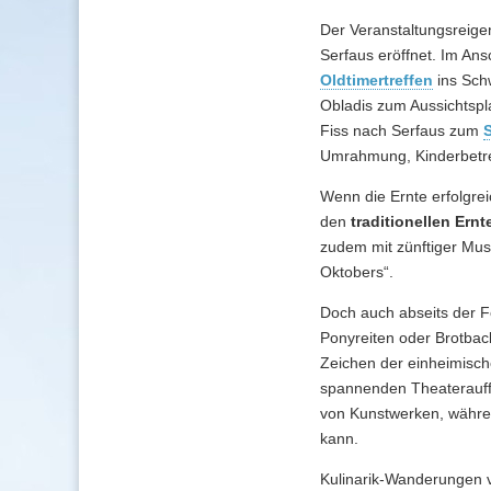
Der Veranstaltungsreig
Serfaus eröffnet. Im Ans
Oldtimertreffen
ins Sch
Obladis zum Aussichtsp
Fiss nach Serfaus zum
S
Umrahmung, Kinderbetreu
Wenn die Ernte erfolgrei
den
traditionellen Ern
zudem mit zünftiger Mus
Oktobers“.
Doch auch abseits der F
Ponyreiten oder Brotbac
Zeichen der einheimisch
spannenden Theaterauff
von Kunstwerken, währe
kann.
Kulinarik-Wanderungen v