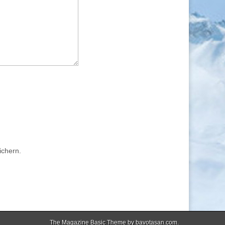
ichern.
The Magazine Basic Theme by
bavotasan.com
.