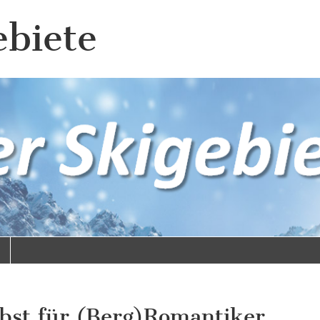
ebiete
bst für (Berg)Romantiker