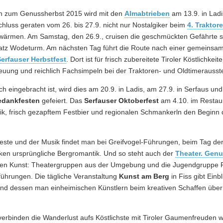
en zum Genussherbst 2015 wird mit den
Almabtrieben
am 13.9. in Ladis
chluss geraten vom 26. bis 27.9. nicht nur Nostalgiker beim
4. Traktor
wärmen. Am Samstag, den 26.9., cruisen die geschmückten Gefährte sti
latz Wodeturm. Am nächsten Tag führt die Route nach einer gemeins
erfauser Herbstfest
. Dort ist für frisch zubereitete Tiroler Köstlichkei
ung und reichlich Fachsimpeln bei der Traktoren- und Oldtimerausste
ch eingebracht ist, wird dies am 20.9. in Ladis, am 27.9. in Serfaus und
tedankfesten
gefeiert. Das
Serfauser Oktoberfest
am 4.10. im Restau
ik, frisch gezapftem Festbier und regionalen Schmankerln den Beginn
este und der Musik findet man bei Greifvogel-Führungen, beim Tag der 
ken ursprüngliche Bergromantik. Und so steht auch der
Theater. Genu
en Kunst: Theatergruppen aus der Umgebung und die Jugendgruppe Fis
ührungen. Die tägliche Veranstaltung
Kunst am Berg
in Fiss gibt Einb
nd dessen man einheimischen Künstlern beim kreativen Schaffen über
erbinden die Wanderlust aufs Köstlichste mit Tiroler Gaumenfreuden 