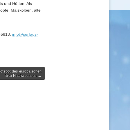
s und Hütten. Als
köpfe, Maiskolben, alte
6-6813,
info@serfaus-
Hotspot des europäischen
Bike-Nachwuchses →