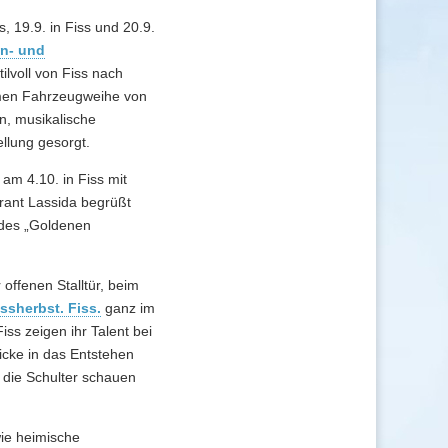
, 19.9. in Fiss und 20.9.
en- und
lvoll von Fiss nach
amen Fahrzeugweihe von
ten, musikalische
llung gesorgt.
 am 4.10. in Fiss mit
rant Lassida begrüßt
 des „Goldenen
offenen Stalltür, beim
ssherbst. Fiss.
ganz im
s zeigen ihr Talent bei
licke in das Entstehen
 die Schulter schauen
wie heimische