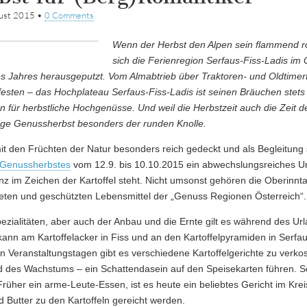
gust 2015
•
0 Comments
Wenn der Herbst den Alpen sein flammend rote
sich die Ferienregion Serfaus-Fiss-Ladis im O
es Jahres herausgeputzt. Vom Almabtrieb über Traktoren- und Oldtimertr
esten – das Hochplateau Serfaus-Fiss-Ladis ist seinen Bräuchen stets
für herbstliche Hochgenüsse. Und weil die Herbstzeit auch die Zeit der
rige Genussherbst besonders der runden Knolle.
mit den Früchten der Natur besonders reich gedeckt und als Begleitung 
Genussherbstes
vom 12.9. bis 10.10.2015 ein abwechslungsreiches 
z im Zeichen der Kartoffel steht. Nicht umsonst gehören die Oberinnta
ten und geschützten Lebensmittel der „Genuss Regionen Österreich“.
ezialitäten, aber auch der Anbau und die Ernte gilt es während des Url
ann am Kartoffelacker in Fiss und an den Kartoffelpyramiden in Serfau
 Veranstaltungstagen gibt es verschiedene Kartoffelgerichte zu verkos
nd des Wachstums – ein Schattendasein auf den Speisekarten führen. S
 Früher ein arme-Leute-Essen, ist es heute ein beliebtes Gericht im Kre
d Butter zu den Kartoffeln gereicht werden.