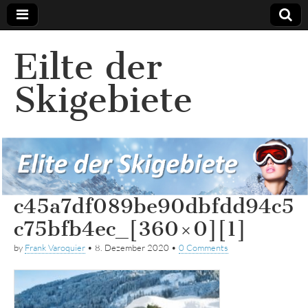
Eilte der
Skigebiete
c45a7df089be90dbfdd94c5
c75bfb4ec_[360×0][1]
by
Frank Varoquier
•
8. Dezember 2020
•
0 Comments