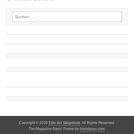
Suchen
nach:
Copyright © 2026
Eilte der Skigebiete
. All Rights Reserved.
The Magazine Basic Theme by
bavotasan.com
.