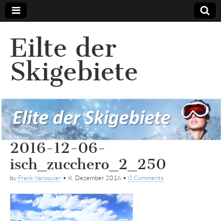
Eilte der
Skigebiete
2016-12-06-
isch_zucchero_2_250
by
Frank Varoquier
•
8. Dezember 2016
•
0 Comments