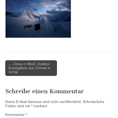
Post
← Zirkus in Weiß: Outdoor-
Kunstgalerie aus Schnee in
navigation
Ischgl
Schreibe einen Kommentar
Deine E-Mail-Adresse wird nicht veröffentlicht.
Erforderliche
Felder sind mit
*
markiert
Kommentar
*