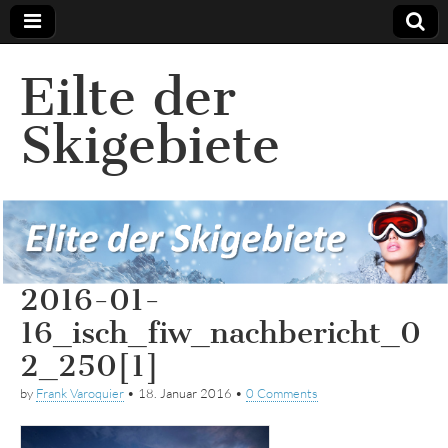
Eilte der
Skigebiete
2016-01-
16_isch_fiw_nachbericht_0
2_250[1]
by
Frank Varoquier
•
18. Januar 2016
•
0 Comments