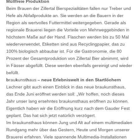
Müllfreie Produktion
Beim Brauen der Zillertal Bierspezialitäten fallen nur Treber und
Hefe als Abfallprodukte an. Sie werden an die Bauern in der
Region als wertvolles Futtermittel weitergegeben. Gerade als
regionale Brauerei liegen die Vorteile von Mehrweggebinden in
höchstem Maße auf der Hand. Flaschen werden bis zu 50 Mal
wiederverwendet, Etiketten sind aus Recyclingpapier, das zu
100% biologisch abbaubar ist. Für die Gastronomie, die 80
Prozent der Gesamtproduktion von Zillertal Bier abnimmt, wird
in Fässer abgefüllt. Diese werden ebenfalls gereinigt und wieder
befüllt.
b
rau
k
unst
h
aus
– neue Erlebniswelt in den Startlöchern
Lechner gibt auch einen Einblick in das neue braukunsthaus,
das Ende Juni eröffnet werden soll: „Wir hoffen, noch dieses
Jahr unser lang ersehntes braukunsthaus eröffnen zu können.
Eigentlich haben wir die Eröffnung kurz nach dem Gauder Fest
geplant. Das hat sich jetzt natürlich verzögert.
Im braukunsthaus können Jung und Alt auf einem multimedialen
Rundgang mehr über das Gestern, Heute und Morgen unserer
Brauerei erfahren. Viele spannende Multimedia-Installationen