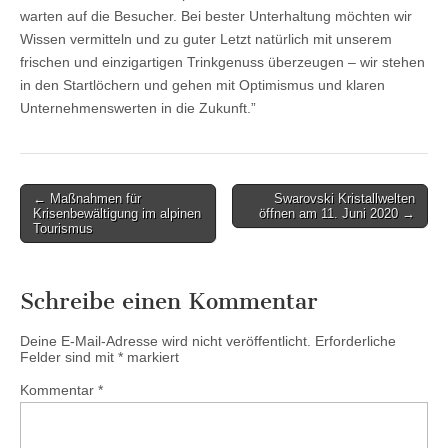
warten auf die Besucher. Bei bester Unterhaltung möchten wir
Wissen vermitteln und zu guter Letzt natürlich mit unserem
frischen und einzigartigen Trinkgenuss überzeugen – wir stehen
in den Startlöchern und gehen mit Optimismus und klaren
Unternehmenswerten in die Zukunft.”
Post
← Maßnahmen für
Swarovski Kristallwelten
Krisenbewältigung im alpinen
öffnen am 11. Juni 2020 →
navigation
Tourismus
Schreibe einen Kommentar
Deine E-Mail-Adresse wird nicht veröffentlicht.
Erforderliche
Felder sind mit
*
markiert
Kommentar
*