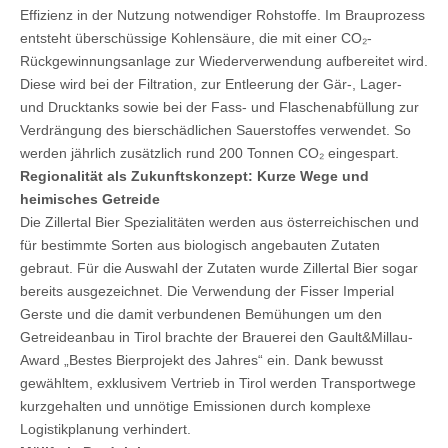
Effizienz in der Nutzung notwendiger Rohstoffe. Im Brauprozess
entsteht überschüssige Kohlensäure, die mit einer CO₂-
Rückgewinnungsanlage zur Wiederverwendung aufbereitet wird.
Diese wird bei der Filtration, zur Entleerung der Gär-, Lager-
und Drucktanks sowie bei der Fass- und Flaschenabfüllung zur
Verdrängung des bierschädlichen Sauerstoffes verwendet. So
werden jährlich zusätzlich rund 200 Tonnen CO₂ eingespart.
Regionalität als Zukunftskonzept: Kurze Wege und
heimisches Getreide
Die Zillertal Bier Spezialitäten werden aus österreichischen und
für bestimmte Sorten aus biologisch angebauten Zutaten
gebraut. Für die Auswahl der Zutaten wurde Zillertal Bier sogar
bereits ausgezeichnet. Die Verwendung der Fisser Imperial
Gerste und die damit verbundenen Bemühungen um den
Getreideanbau in Tirol brachte der Brauerei den Gault&Millau-
Award „Bestes Bierprojekt des Jahres“ ein. Dank bewusst
gewähltem, exklusivem Vertrieb in Tirol werden Transportwege
kurzgehalten und unnötige Emissionen durch komplexe
Logistikplanung verhindert.