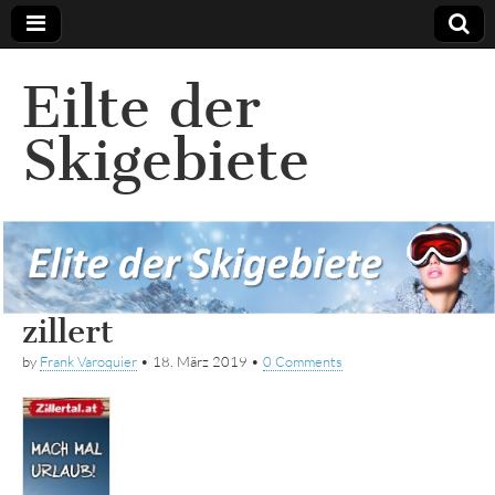
Eilte der
Skigebiete
zillert
by
Frank Varoquier
•
18. März 2019
•
0 Comments