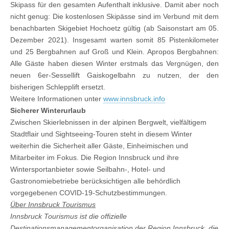
Skipass für den gesamten Aufenthalt inklusive. Damit aber noch
nicht genug: Die kostenlosen Skipässe sind im Verbund mit dem
benachbarten Skigebiet Hochoetz gültig (ab Saisonstart am 05.
Dezember 2021). Insgesamt warten somit 85 Pistenkilometer
und 25 Bergbahnen auf Groß und Klein. Apropos Bergbahnen:
Alle Gäste haben diesen Winter erstmals das Vergnügen, den
neuen 6er-Sessellift Gaiskogelbahn zu nutzen, der den
bisherigen Schlepplift ersetzt.
Weitere Informationen unter
www.innsbruck.info
Sicherer Winterurlaub
Zwischen Skierlebnissen in der alpinen Bergwelt, vielfältigem
Stadtflair und Sightseeing-Touren steht in diesem Winter
weiterhin die Sicherheit aller Gäste, Einheimischen und
Mitarbeiter im Fokus. Die Region Innsbruck und ihre
Wintersportanbieter sowie Seilbahn-, Hotel- und
Gastronomiebetriebe berücksichtigen alle behördlich
vorgegebenen COVID-19-Schutzbestimmungen.
Über Innsbruck Tourismus
Innsbruck Tourismus ist die offizielle
Destinationsmanagementorganisation der Region Innsbruck, die