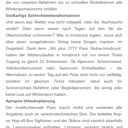
die von rasanten Abfahrten bis zu schnellen Rodelbahnen alle
Wintersportwünsche erfüllen.
Großartige Schlechtwetteralternativen
Und wenn das Wetter mal nicht mitspielt, oder der Nachwuchs
streikt? Oder wenn einem nach Tagen auf den Ski die
Oberschenkel schmerzen? Wer in Innsbruck logiert, muss sich
über einen ausgefallenen Skitag keine Sorgen machen. Im
Gegenteil. Dank dem „SKI plus CITY Pass Stubai-Innsbruck“
haben die Winterurlauber in Innsbruck mit nur einem Ticket
Zugang zu gleich 22 Erlebnissen. Ob Alpenzoo, Schwimmbad,
Volkskundemuseum oder Swarovski Kristallwelten – die
Alternativen zu einem Tag auf der Piste sind nicht nur vielfältig,
sondern im gleichen Ticket inkludiert. Ideal auch für
Sonnenschein-Skifahrer oder Begleitpersonen, die wenig oder
keine Lust auf Wintersport haben.
Apropos Urlaubsplanung
Der multifunktionale Pass macht mobil und verbindet alle
Angebote auch im verkehrstechnischen Sinn. Der beliebte Hop-
on Hop-off Bus Sightseer und der Skibus sind nämlich ebenfalls
im Leistungspaket enthalten. Letzterer verkehrt täglich auf