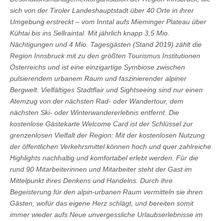
sich von der Tiroler Landeshauptstadt über 40 Orte in ihrer
Umgebung erstreckt – vom Inntal aufs Mieminger Plateau über
Kühtai bis ins Sellraintal. Mit jährlich knapp 3,5 Mio.
Nächtigungen und 4 Mio. Tagesgästen (Stand 2019) zählt die
Region Innsbruck mit zu den größten Tourismus Institutionen
Österreichs und ist eine einzigartige Symbiose zwischen
pulsierendem urbanem Raum und faszinierender alpiner
Bergwelt. Vielfältiges Stadtflair und Sightseeing sind nur einen
Atemzug von der nächsten Rad- oder Wandertour, dem
nächsten Ski- oder Winterwandererlebnis entfernt. Die
kostenlose Gästekarte Welcome Card ist der Schlüssel zur
grenzenlosen Vielfalt der Region: Mit der kostenlosen Nutzung
der öffentlichen Verkehrsmittel können hoch und quer zahlreiche
Highlights nachhaltig und komfortabel erlebt werden. Für die
rund 90 Mitarbeiterinnen und Mitarbeiter steht der Gast im
Mittelpunkt ihres Denkens und Handelns. Durch ihre
Begeisterung für den alpin-urbanen Raum vermitteln sie ihren
Gästen, wofür das eigene Herz schlägt, und bereiten somit
immer wieder aufs Neue unvergessliche Urlaubserlebnisse im