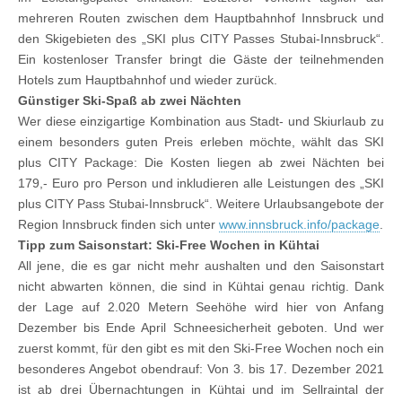
mehreren Routen zwischen dem Hauptbahnhof Innsbruck und
den Skigebieten des „SKI plus CITY Passes Stubai-Innsbruck“.
Ein kostenloser Transfer bringt die Gäste der teilnehmenden
Hotels zum Hauptbahnhof und wieder zurück.
Günstiger Ski-Spaß ab zwei Nächten
Wer diese einzigartige Kombination aus Stadt- und Skiurlaub zu
einem besonders guten Preis erleben möchte, wählt das SKI
plus CITY Package: Die Kosten liegen ab zwei Nächten bei
179,- Euro pro Person und inkludieren alle Leistungen des „SKI
plus CITY Pass Stubai-Innsbruck“. Weitere Urlaubsangebote der
Region Innsbruck finden sich unter
www.innsbruck.info/package
.
Tipp zum Saisonstart: Ski-Free Wochen in Kühtai
All jene, die es gar nicht mehr aushalten und den Saisonstart
nicht abwarten können, die sind in Kühtai genau richtig. Dank
der Lage auf 2.020 Metern Seehöhe wird hier von Anfang
Dezember bis Ende April Schneesicherheit geboten. Und wer
zuerst kommt, für den gibt es mit den Ski-Free Wochen noch ein
besonderes Angebot obendrauf: Von 3. bis 17. Dezember 2021
ist ab drei Übernachtungen in Kühtai und im Sellraintal der