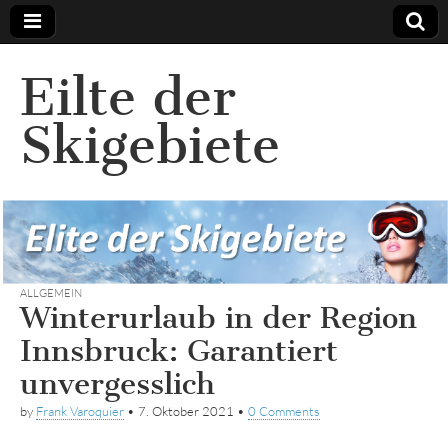
Eilte der
Skigebiete
ALLGEMEIN
Winterurlaub in der Region
Innsbruck: Garantiert
unvergesslich
by
Frank Varoquier
•
7. Oktober 2021
•
0 Comments