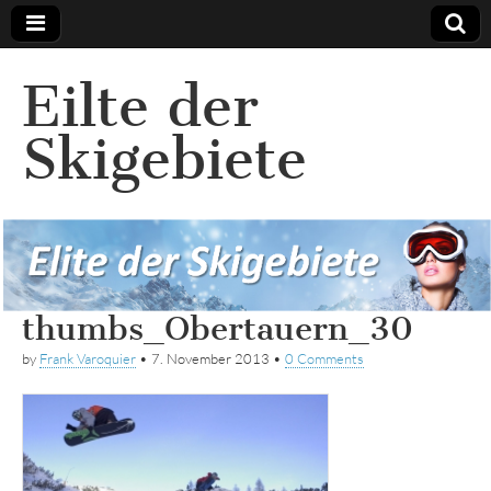
Eilte der
Skigebiete
thumbs_Obertauern_30
by
Frank Varoquier
•
7. November 2013
•
0 Comments