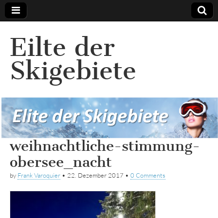
Eilte der
Skigebiete
weihnachtliche-stimmung-
obersee_nacht
by
Frank Varoquier
•
22. Dezember 2017
•
0 Comments