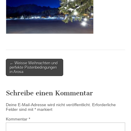
Post
← Weisse Weihnachten und
perfekte Pistenbedingungen
navigation
in Arosa
Schreibe einen Kommentar
Deine E-Mail-Adresse wird nicht veröffentlicht.
Erforderliche
Felder sind mit
*
markiert
Kommentar
*