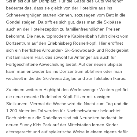
Ski in ski out am Dorfplatz. Für die Gäste des Guts Wenghof
bedeutet das, dass sie gleich von der Hoteltüre aus ins
Schneevergnügen starten können, sozusagen vom Bett in die
Gondel steigen. Da trifft es sich gut, dass man die Skipässe
auch an der Hotelrezeption zu familienfreundlichen Preisen
bekommt. Die neue, topmoderne Kabinenbahn führt direkt vom
Dorfzentrum auf den Erlebnisberg Rosnerköpfl. Hier eröffnet
sich ein herrliches Allrounder- Ski-Snowboard- und Rodelgebiet
mit familiärem Flair, das sowohl für Anfänger als auch für
Fortgeschrittene Abwechslung bietet. Auf der neuen Skipiste
kann man entweder bis ins Dorfzentrum abfahren oder man
wechselt in die die Ski-Arena Zaglau und zur Talstation Ikarus.
Zu einem weiteren Highlight des Werfenwenger Winters gehört
die neue rasante Rodelbahn Köpfl-Flitzer mit rassigen
Steilkurven. Viermal die Woche wird die Nacht zum Tag und die
1.200 Meter ins Tal werden für Nachtschwärmer beleuchtet.
Doch nicht nur die Rodelfans sind mit Neuheiten bedacht: Im
neuen Sunny Kids Park auf der Mittelstation lernen Kinder
altersgerecht und auf spielerische Weise in einem eigens dafür