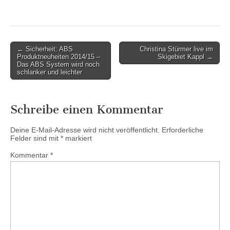
Post
← Sicherheit: ABS
Christina Stürmer live im
Produktneuheiten 2014/15 –
Skigebiet Kappl →
navigation
Das ABS System wird noch
schlanker und leichter
Schreibe einen Kommentar
Deine E-Mail-Adresse wird nicht veröffentlicht.
Erforderliche
Felder sind mit
*
markiert
Kommentar
*