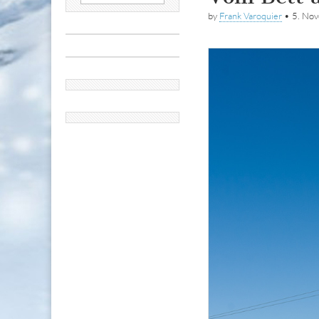
nach:
by
Frank Varoquier
•
5. No