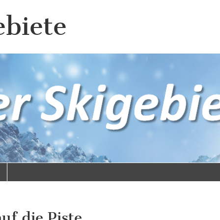
ebiete
uf die Piste