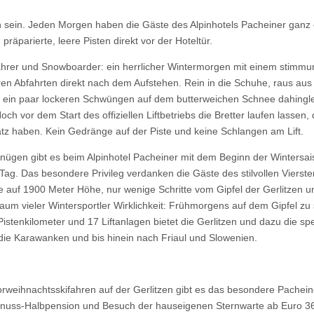
 sein. Jeden Morgen haben die Gäste des Alpinhotels Pacheiner ganz
 präparierte, leere Pisten direkt vor der Hoteltür.
ahrer und Snowboarder: ein herrlicher Wintermorgen mit einem stimmu
n Abfahrten direkt nach dem Aufstehen. Rein in die Schuhe, raus aus 
it ein paar lockeren Schwüngen auf dem butterweichen Schnee dahingl
och vor dem Start des offiziellen Liftbetriebs die Bretter laufen lassen
tz haben. Kein Gedränge auf der Piste und keine Schlangen am Lift.
gnügen gibt es beim Alpinhotel Pacheiner mit dem Beginn der Wintersa
ag. Das besondere Privileg verdanken die Gäste des stilvollen Vierste
auf 1900 Meter Höhe, nur wenige Schritte vom Gipfel der Gerlitzen u
Traum vieler Wintersportler Wirklichkeit: Frühmorgens auf dem Gipfel z
stenkilometer und 17 Liftanlagen bietet die Gerlitzen und dazu die sp
die Karawanken und bis hinein nach Friaul und Slowenien.
weihnachtsskifahren auf der Gerlitzen gibt es das besondere Pachei
Genuss-Halbpension und Besuch der hauseigenen Sternwarte ab Euro 3