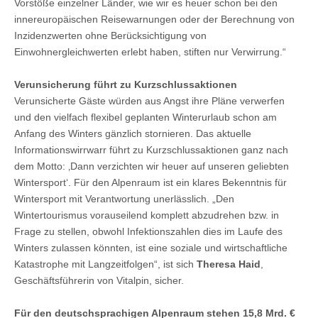
Vorstöße einzelner Länder, wie wir es heuer schon bei den
innereuropäischen Reisewarnungen oder der Berechnung von
Inzidenzwerten ohne Berücksichtigung von
Einwohnergleichwerten erlebt haben, stiften nur Verwirrung.“
Verunsicherung führt zu Kurzschlussaktionen
Verunsicherte Gäste würden aus Angst ihre Pläne verwerfen
und den vielfach flexibel geplanten Winterurlaub schon am
Anfang des Winters gänzlich stornieren. Das aktuelle
Informationswirrwarr führt zu Kurzschlussaktionen ganz nach
dem Motto: ‚Dann verzichten wir heuer auf unseren geliebten
Wintersport‘. Für den Alpenraum ist ein klares Bekenntnis für
Wintersport mit Verantwortung unerlässlich. „Den
Wintertourismus vorauseilend komplett abzudrehen bzw. in
Frage zu stellen, obwohl Infektionszahlen dies im Laufe des
Winters zulassen könnten, ist eine soziale und wirtschaftliche
Katastrophe mit Langzeitfolgen“, ist sich
Theresa Haid
,
Geschäftsführerin von Vitalpin, sicher.
Für den deutschsprachigen Alpenraum stehen 15,8 Mrd. €