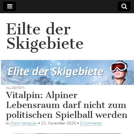
Eilte der
Skigebiete
ALLGEMEIN
Vitalpin: Alpiner
Lebensraum darf nicht zum
politischen Spielball werden
by
Frank Varoquier
•
21. November 2020
•
0 Comments