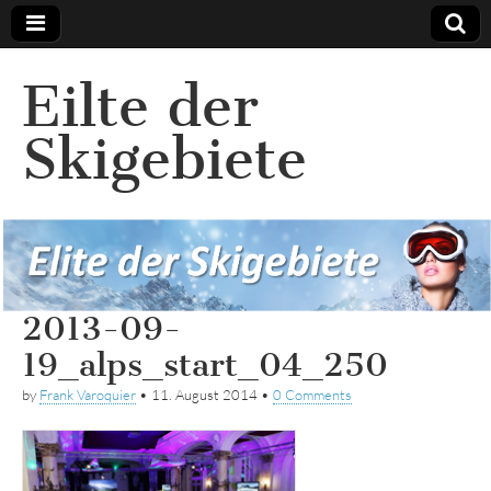
Eilte der
Skigebiete
2013-09-
19_alps_start_04_250
by
Frank Varoquier
•
11. August 2014
•
0 Comments