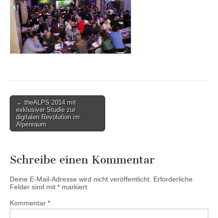
Post
← theALPS 2014 mit
exklusiver Studie zur
navigation
digitalen Revolution im
Alpenraum
Schreibe einen Kommentar
Deine E-Mail-Adresse wird nicht veröffentlicht.
Erforderliche
Felder sind mit
*
markiert
Kommentar
*