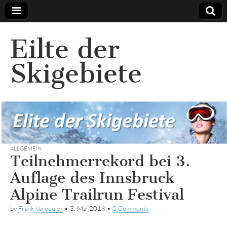
Eilte der
Skigebiete
ALLGEMEIN
Teilnehmerrekord bei 3.
Auflage des Innsbruck
Alpine Trailrun Festival
by
Frank Varoquier
•
3. Mai 2018
•
0 Comments