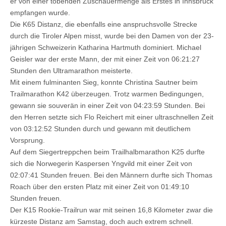
er von einer tobenden Zuschauermenge als Erstes in Innsbruck
empfangen wurde.
Die K65 Distanz, die ebenfalls eine anspruchsvolle Strecke
durch die Tiroler Alpen misst, wurde bei den Damen von der 23-
jährigen Schweizerin Katharina Hartmuth dominiert. Michael
Geisler war der erste Mann, der mit einer Zeit von 06:21:27
Stunden den Ultramarathon meisterte.
Mit einem fulminanten Sieg, konnte Christina Sautner beim
Trailmarathon K42 überzeugen. Trotz warmen Bedingungen,
gewann sie souverän in einer Zeit von 04:23:59 Stunden. Bei
den Herren setzte sich Flo Reichert mit einer ultraschnellen Zeit
von 03:12:52 Stunden durch und gewann mit deutlichem
Vorsprung.
Auf dem Siegertreppchen beim Trailhalbmarathon K25 durfte
sich die Norwegerin Kaspersen Yngvild mit einer Zeit von
02:07:41 Stunden freuen. Bei den Männern durfte sich Thomas
Roach über den ersten Platz mit einer Zeit von 01:49:10
Stunden freuen.
Der K15 Rookie-Trailrun war mit seinen 16,8 Kilometer zwar die
kürzeste Distanz am Samstag, doch auch extrem schnell.