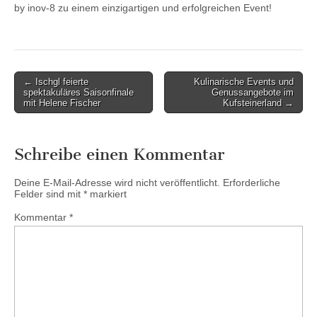
by inov-8 zu einem einzigartigen und erfolgreichen Event!
Post
← Ischgl feierte
Kulinarische Events und
spektakuläres Saisonfinale
Genussangebote im
navigation
mit Helene Fischer
Kufsteinerland →
Schreibe einen Kommentar
Deine E-Mail-Adresse wird nicht veröffentlicht.
Erforderliche
Felder sind mit
*
markiert
Kommentar
*