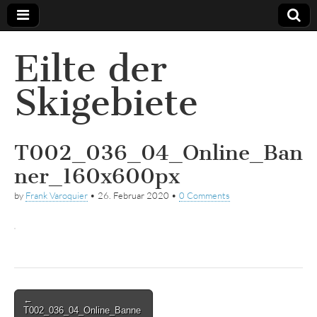
Eilte der
Skigebiete
T002_036_04_Online_Ban
ner_160x600px
by
Frank Varoquier
•
26. Februar 2020
•
0 Comments
Post
←
T002_036_04_Online_Banne