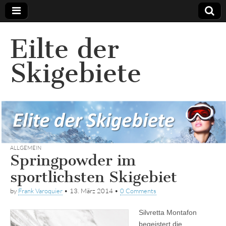
Eilte der
Skigebiete
ALLGEMEIN
Springpowder im
sportlichsten Skigebiet
by
Frank Varoquier
•
13. März 2014
•
0 Comments
Silvretta Montafon
begeistert die