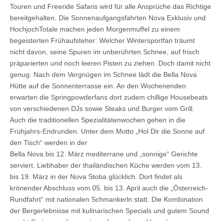
Touren und Freeride Safaris wird für alle Ansprüche das Richtige
bereitgehalten. Die Sonnenaufgangsfahrten Nova Exklusiv und
HochjochTotale machen jeden Morgenmuffel zu einem
begeisterten Frühaufsteher: Welcher Wintersportfan träumt
nicht davon, seine Spuren im unberührten Schnee, auf frisch
präparierten und noch leeren Pisten zu ziehen. Doch damit nicht
genug: Nach dem Vergnügen im Schnee lädt die Bella Nova
Hütte auf die Sonnenterrasse ein. An den Wochenenden
erwarten die Springpowderfans dort zudem chillige Housebeats
von verschiedenen DJs sowie Steaks und Burger vom Grill.
Auch die traditionellen Spezialitätenwochen gehen in die
Frühjahrs-Endrunden. Unter dem Motto „Hol Dir die Sonne auf
den Tisch“ werden in der
Bella Nova bis 12. März mediterrane und „sonnige“ Gerichte
serviert. Liebhaber der thailändischen Küche werden vom 13.
bis 19. März in der Nova Stoba glücklich. Dort findet als
krönender Abschluss vom 05. bis 13. April auch die „Österreich-
Rundfahrt“ mit nationalen Schmankerln statt. Die Kombination
der Bergerlebnisse mit kulinarischen Specials und gutem Sound