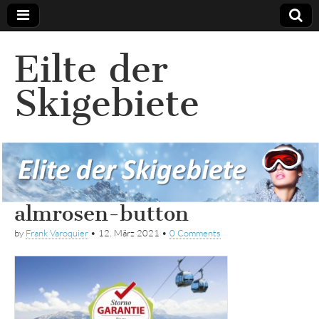
Eilte der
Skigebiete
almrosen-button
by
Frank Varoquier
•
12. März 2021
•
0 Comments