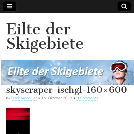
Eilte der
Skigebiete
skyscraper-ischgl-160×600
by
Frank Varoquier
•
16. Oktober 2017
•
0 Comments