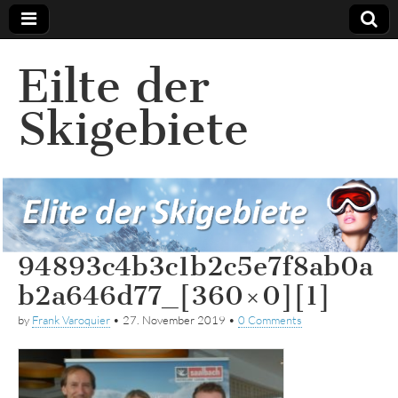
Eilte der
Skigebiete
94893c4b3c1b2c5e7f8ab0a
b2a646d77_[360×0][1]
by
Frank Varoquier
•
27. November 2019
•
0 Comments