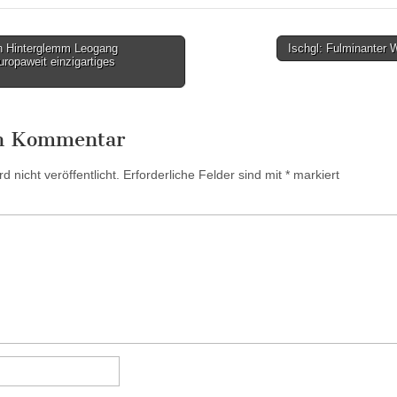
 Hinterglemm Leogang
Ischgl: Fulminanter
uropaweit einzigartiges
en Kommentar
 nicht veröffentlicht.
Erforderliche Felder sind mit
*
markiert