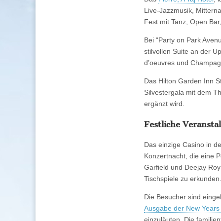
Live-Jazzmusik, Mittern
Fest mit Tanz, Open Bar
Bei “Party on Park Aven
stilvollen Suite an der
d’oeuvres und Champagn
Das Hilton Garden Inn St
Silvestergala mit dem T
ergänzt wird.
Festliche Veransta
Das einzige Casino in d
Konzertnacht, die eine 
Garfield und Deejay Roy
Tischspiele zu erkunden
Die Besucher sind einge
Ausgabe der New Years E
einzuläuten. Die familie