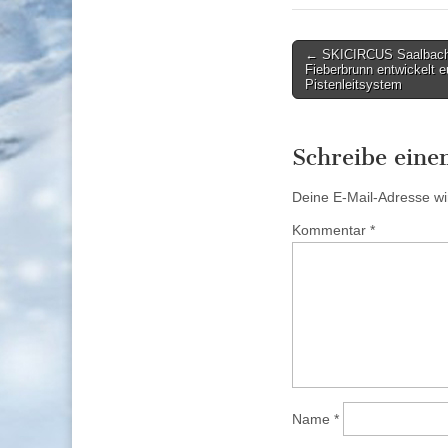
Post
← SKICIRCUS Saalbach
Fieberbrunn entwickelt e
navigation
Pistenleitsystem
Schreibe ein
Deine E-Mail-Adresse wird
Kommentar
*
Name
*