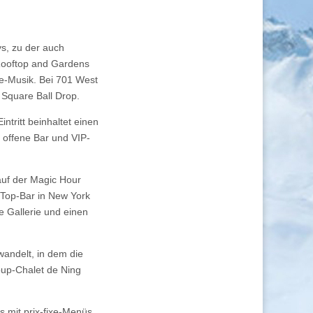
ys, zu der auch
 Rooftop and Gardens
ve-Musik. Bei 701 West
 Square Ball Drop.
intritt beinhaltet einen
e offene Bar und VIP-
auf der Magic Hour
-Top-Bar in New York
e Gallerie und einen
wandelt, in dem die
pup-Chalet de Ning
s mit prix-fixe-Menüs,