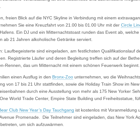
.
, freien Blick auf die NYC Skyline in Verbindung mit einem extravaga
nehmen Sie eine Kreuzfahrt von 21.00 bis 01.00 Uhr mit der
Circle Li
Hafens. Ein DJ und ein Mitternachtstoast runden das Event ab, welche
n ab 21 Jahren alkoholische Getränke serviert.
Laufbegeisterte sind eingeladen, am festlichsten Qualifikationslauf 
n. Registrierte Läufer und deren Begleitung treffen sich auf der Beth
en-Rennen, das um Mitternacht mit einem schönen Feuerwerk beginnt.
ilien einen Ausflug in den
Bronx-Zoo
unternehmen, wo die Weihnachtsfe
g von 17 bis 21 Uhr stattfinden, sowie die Holiday Train Show im New
leisenbahnen durch eine Ausstellung von mehr als 175 New Yorker Se
 One World Trade Center, Empire State Building und Freiheitsstatue, fü
 Bear Club New Year’s Day Tauchgang
ist kostenlos mit Voranmeldung 
ll Avenue Promenade. Die Teilnehmer sind eingeladen, das New York 
 betreten, um sich aufzuwärmen.