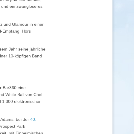
, und ein zwangloseres
z und Glamour in einer
il-Empfang, Hors
sem Jahr seine jährliche
einer 10-köpfigen Band
der Bar360 eine
nd White Ball von Chef
d 1.300 elektronischen
L Adams, bei der
40.
Prospect Park
keit, mit Einheimischen