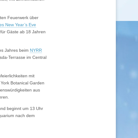
nten Feuerwerk über
nes New Year’s Eve
 für Gäste ab 18 Jahren
des Jahres beim
NYRR
esda-Terrasse im Central
ierlichkeiten mit
 York Botanical Garden
henswürdigkeiten aus
hren.
und beginnt um 13 Uhr
Aquarium nach dem