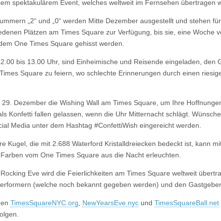
sem spektakulärem Event, welches weltweit im Fernsehen übertragen wi
mmern „2“ und „0“ werden Mitte Dezember ausgestellt und stehen für 
edenen Plätzen am Times Square zur Verfügung, bis sie, eine Woche 
f dem One Times Square gehisst werden.
2.00 bis 13.00 Uhr, sind Einheimische und Reisende eingeladen, den
imes Square zu feiern, wo schlechte Erinnerungen durch einen riesige
s 29. Dezember die Wishing Wall am Times Square, um Ihre Hoffnunge
als Konfetti fallen gelassen, wenn die Uhr Mitternacht schlägt. Wünsche
ial Media unter dem Hashtag #ConfettiWish eingereicht werden.
e Kugel, die mit 2.688 Waterford Kristalldreiecken bedeckt ist, kann mi
n Farben vom One Times Square aus die Nacht erleuchten.
 Rocking Eve wird die Feierlichkeiten am Times Square weltweit übertr
r-Performern (welche noch bekannt gegeben werden) und den Gastgebe
nen
TimesSquareNYC.org
,
NewYearsEve.nyc
und
TimesSquareBall.net
folgen.