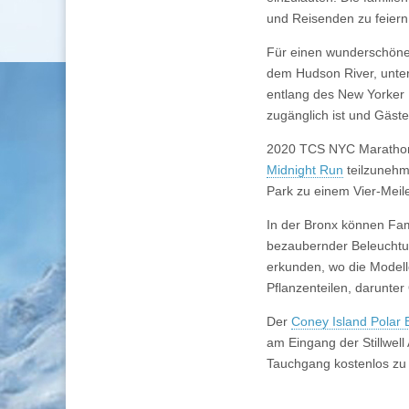
und Reisenden zu feiern
Für einen wunderschönen
dem Hudson River, unter
entlang des New Yorker 
zugänglich ist und Gäste
2020 TCS NYC Marathon: 
Midnight Run
teilzunehme
Park zu einem Vier-Meil
In der Bronx können Fam
bezaubernder Beleuchtun
erkunden, wo die Model
Pflanzenteilen, darunter
Der
Coney Island Polar
am Eingang der Stillwe
Tauchgang kostenlos zu