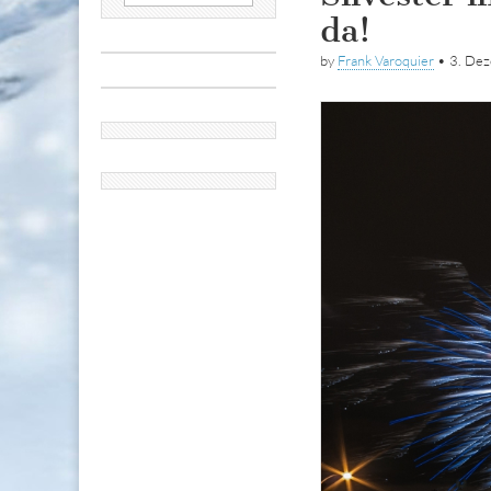
nach:
da!
by
Frank Varoquier
•
3. De