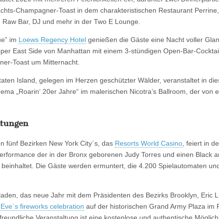
achts-Champagner-Toast in dem charakteristischen Restaurant Perrine
, Raw Bar, DJ und mehr in der Two E Lounge.
ue” im
Loews Regency Hotel
genießen die Gäste eine Nacht voller Glan
 Upper East Side von Manhattan mit einem 3-stündigen Open-Bar-Cockta
er-Toast um Mitternacht.
aten Island, gelegen im Herzen geschützter Wälder, veranstaltet in die
hema „Roarin‘ 20er Jahre“ im malerischen Nicotra’s Ballroom, der von 
ltungen
en fünf Bezirken New York City`s, das
Resorts World Casino
, feiert in 
Performance der in der Bronx geborenen Judy Torres und einen Black a
 beinhaltet. Die Gäste werden ermuntert, die 4.200 Spielautomaten un
.
laden, das neue Jahr mit dem Präsidenten des Bezirks Brooklyn, Eric 
ve`s fireworks celebration
auf der historischen Grand Army Plaza im 
nfreundliche Veranstaltung ist eine kostenlose und authentische Möglich