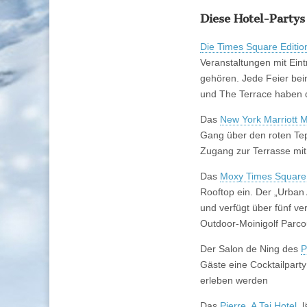
Diese Hotel-Partys
Die Times Square Editio
Veranstaltungen mit Ein
gehören. Jede Feier bei
und The Terrace haben d
Das
New York Marriott 
Gang über den roten Tepp
Zugang zur Terrasse mit
Das
Moxy Times Square
Rooftop ein. Der „Urban
und verfügt über fünf v
Outdoor-Moinigolf Parco
Der Salon de Ning des
P
Gäste eine Cocktailpart
erleben werden
Das
Pierre, A Taj Hotel
, 