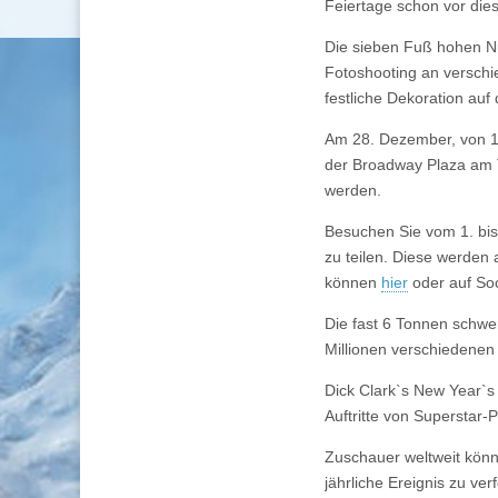
Feiertage schon vor die
Die sieben Fuß hohen Nu
Fotoshooting an verschi
festliche Dekoration au
Am 28. Dezember, von 1
der Broadway Plaza am T
werden.
Besuchen Sie vom 1. bi
zu teilen. Diese werden 
können
hier
oder auf Soc
Die fast 6 Tonnen schwer
Millionen verschiedene
Dick Clark`s New Year`s
Auftritte von Supersta
Zuschauer weltweit kön
jährliche Ereignis zu ver