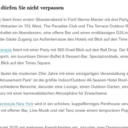
 dürfen Sie nicht verpassen
n
feiert ihren ersten Silvesterabend in Fünf-Sterne-Manier mit drei Part
trittskarten im 701 West, The Paradise Club und The Terrace Outdoor
nhaltet ein Abendessen, eine offene Bar und einen erstklassigen DJ/Li
ie Gäste Zugang zur Außenterrasse des Hotels mit Blick auf den Time
Marquis
feiert mit einer Party mit 360-Grad-Blick auf den Ball Drop. Der E
ich, ein luxuriöses Dinner-Buffet & Dessert-Bar, Spezialcocktails, ein
 Blick auf den Times Square.
läutet die modernen 20er Jahre mit einer einzigartigen Veranstaltung 
 Amusement Park“ ist die größte Indoor/Outdoor All-Season Hotel Roof
erschiedene Bereiche, darunter eine Lounge, einen Outdoor-Garten, ein
urs mit einer karnevalistischen Atmosphäre für Erwachsene.
eninsula New York
wird in ein schickes, kuppelförmiges Penthouse ver
y mit offener Bar, Live-Musik und viel Tanz sowie einem temporären Po
läutet 2020 mit mehreren Feierlichkeiten ein, darunter zwei Dinnerpartie