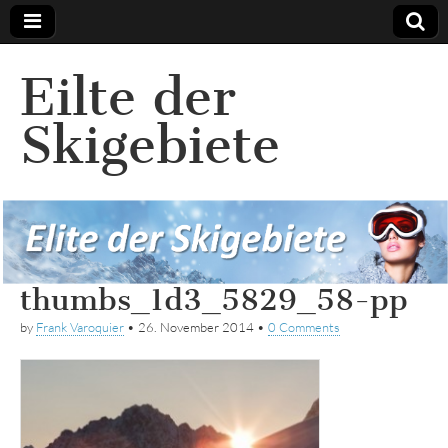
Eilte der
Skigebiete
thumbs_1d3_5829_58-pp
by
Frank Varoquier
•
26. November 2014
•
0 Comments