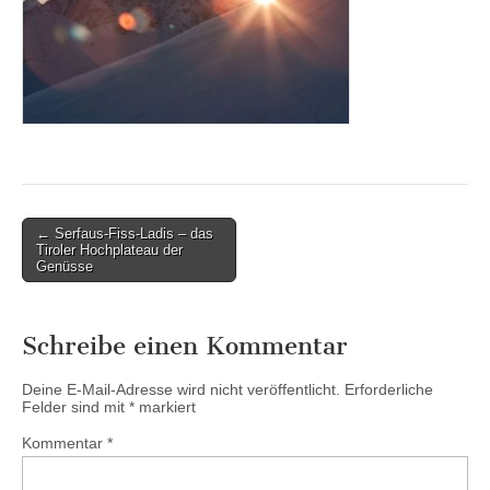
Post
← Serfaus-Fiss-Ladis – das
Tiroler Hochplateau der
navigation
Genüsse
Schreibe einen Kommentar
Deine E-Mail-Adresse wird nicht veröffentlicht.
Erforderliche
Felder sind mit
*
markiert
Kommentar
*