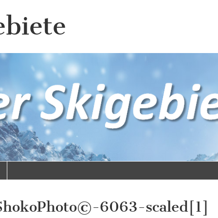
ebiete
ShokoPhoto©-6063-scaled[1]