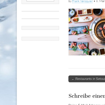
by
Frank Varoquier
•
6. Mä
nach:
Post
← Restaurants in Setouc
navigation
Schreibe ein