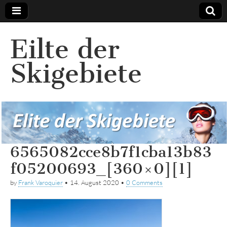
Eilte der
Skigebiete
6565082cce8b7f1cba13b83
f05200693_[360×0][1]
by
Frank Varoquier
•
14. August 2020
•
0 Comments