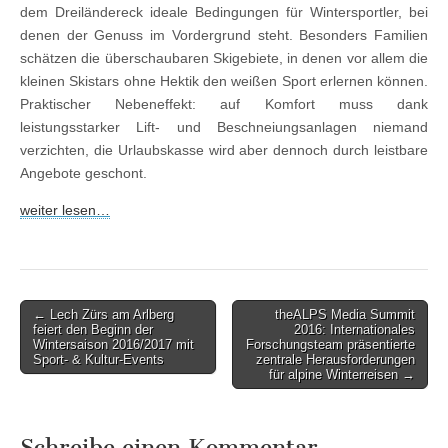
dem Dreiländereck ideale Bedingungen für Wintersportler, bei
denen der Genuss im Vordergrund steht. Besonders Familien
schätzen die überschaubaren Skigebiete, in denen vor allem die
kleinen Skistars ohne Hektik den weißen Sport erlernen können.
Praktischer Nebeneffekt: auf Komfort muss dank
leistungsstarker Lift- und Beschneiungsanlagen niemand
verzichten, die Urlaubskasse wird aber dennoch durch leistbare
Angebote geschont.
weiter lesen…
Post
← Lech Zürs am Arlberg
theALPS Media Summit
feiert den Beginn der
2016: Internationales
navigation
Wintersaison 2016/2017 mit
Forschungsteam präsentierte
Sport- & Kultur-Events
zentrale Herausforderungen
für alpine Winterreisen →
Schreibe einen Kommentar