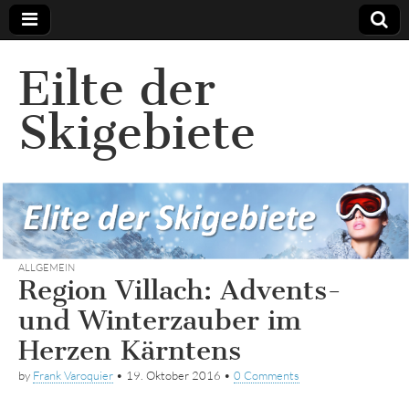
Eilte der
Skigebiete
ALLGEMEIN
Region Villach: Advents-
und Winterzauber im
Herzen Kärntens
by
Frank Varoquier
•
19. Oktober 2016
•
0 Comments