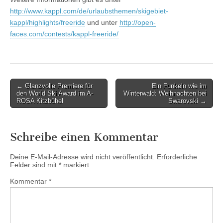
http://www.kappl.com/de/urlaubsthemen/skigebiet-
kappl/highlights/freeride
und unter
http://open-
faces.com/contests/kappl-freeride/
Post
← Glanzvolle Premiere für
Ein Funkeln wie im
den World Ski Award im A-
Winterwald: Weihnachten bei
navigation
ROSA Kitzbühel
Swarovski →
Schreibe einen Kommentar
Deine E-Mail-Adresse wird nicht veröffentlicht.
Erforderliche
Felder sind mit
*
markiert
Kommentar
*