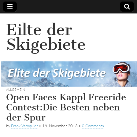
Eilte der
Skigebiete
ALLGEMEIN
Open Faces Kappl Freeride
Contest:Die Besten neben
der Spur
by
Frank Varoquier
•
18. November 2013
•
0 Comments