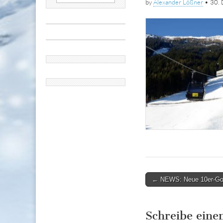
by
Alexander Lößner
•
30.
nach:
Post
← NEWS: Neue 10er-Gon
navigation
Schreibe ein