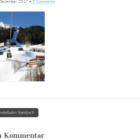
 Dezember 2017
•
0 Comments
delbahn Spieljoch
en Kommentar