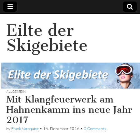
Eilte der
Skigebiete
ALLGEMEIN
Mit Klangfeuerwerk am
Hahnenkamm ins neue Jahr
2017
by
Frank Varoquier
•
16. Dezember 2016
•
0 Comments