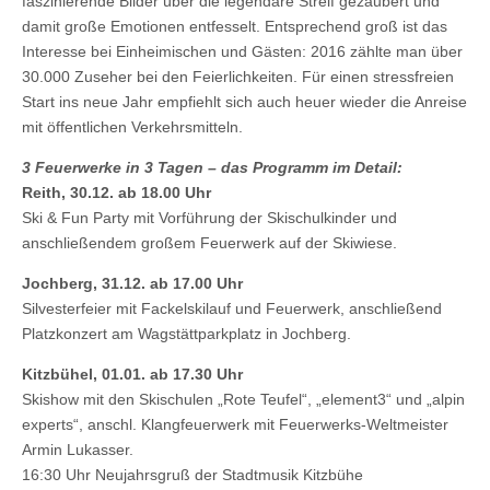
faszinierende Bilder über die legendäre Streif gezaubert und
damit große Emotionen entfesselt. Entsprechend groß ist das
Interesse bei Einheimischen und Gästen: 2016 zählte man über
30.000 Zuseher bei den Feierlichkeiten. Für einen stressfreien
Start ins neue Jahr empfiehlt sich auch heuer wieder die Anreise
mit öffentlichen Verkehrsmitteln.
3 Feuerwerke in 3 Tagen – das Programm im Detail:
Reith, 30.12. ab 18.00 Uhr
Ski & Fun Party mit Vorführung der Skischulkinder und
anschließendem großem Feuerwerk auf der Skiwiese.
Jochberg, 31.12. ab 17.00 Uhr
Silvesterfeier mit Fackelskilauf und Feuerwerk, anschließend
Platzkonzert am Wagstättparkplatz in Jochberg.
Kitzbühel, 01.01. ab 17.30 Uhr
Skishow mit den Skischulen „Rote Teufel“, „element3“ und „alpin
experts“, anschl. Klangfeuerwerk mit Feuerwerks-Weltmeister
Armin Lukasser.
16:30 Uhr Neujahrsgruß der Stadtmusik Kitzbühe