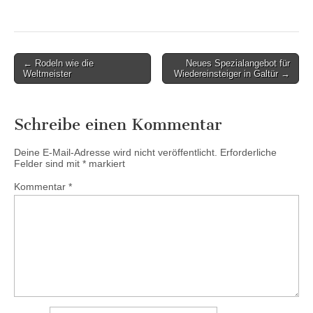
Post
← Rodeln wie die
Neues Spezialangebot für
Weltmeister
Wiedereinsteiger in Galtür →
navigation
Schreibe einen Kommentar
Deine E-Mail-Adresse wird nicht veröffentlicht.
Erforderliche
Felder sind mit
*
markiert
Kommentar
*