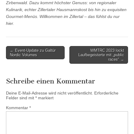
Zirbenwald. Dazu kommt höchster Genuss: von regionaler
Kulinarik, echter Zillertaler Hausmannskost bis hin zu exquisiten
Gourmet-Menüs. Willkommen im Zillertal – das fühlst du nur
hier.
Post
← Event-Update zu Galtür
WMTRC 2023 lockt
Nordic Volumes
Laufbegeisterte mit „public
navigation
races“ →
Schreibe einen Kommentar
Deine E-Mail-Adresse wird nicht veröffentlicht.
Erforderliche
Felder sind mit
*
markiert
Kommentar
*