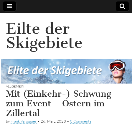
Eilte der
Skigebiete
ALLGEMEIN
Mit (Einkehr-) Schwung
zum Event – Ostern im
Zillertal
by
Frank Varoquier
•
26. März 2023
•
0 Comments