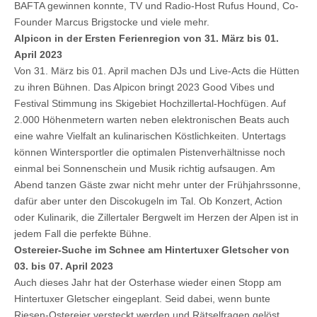
BAFTA gewinnen konnte, TV und Radio-Host Rufus Hound, Co-
Founder Marcus Brigstocke und viele mehr.
Alpicon in der Ersten Ferienregion von 31. März bis 01.
April 2023
Von 31. März bis 01. April machen DJs und Live-Acts die Hütten
zu ihren Bühnen. Das Alpicon bringt 2023 Good Vibes und
Festival Stimmung ins Skigebiet Hochzillertal-Hochfügen. Auf
2.000 Höhenmetern warten neben elektronischen Beats auch
eine wahre Vielfalt an kulinarischen Köstlichkeiten. Untertags
können Wintersportler die optimalen Pistenverhältnisse noch
einmal bei Sonnenschein und Musik richtig aufsaugen. Am
Abend tanzen Gäste zwar nicht mehr unter der Frühjahrssonne,
dafür aber unter den Discokugeln im Tal. Ob Konzert, Action
oder Kulinarik, die Zillertaler Bergwelt im Herzen der Alpen ist in
jedem Fall die perfekte Bühne.
Ostereier-Suche im Schnee am Hintertuxer Gletscher von
03. bis 07. April 2023
Auch dieses Jahr hat der Osterhase wieder einen Stopp am
Hintertuxer Gletscher eingeplant. Seid dabei, wenn bunte
Riesen-Ostereier versteckt werden und Rätselfragen gelöst