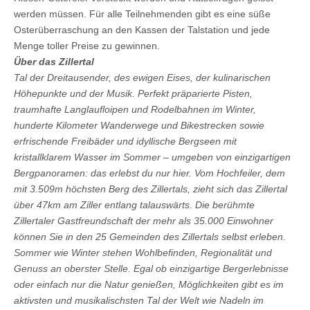
werden müssen. Für alle Teilnehmenden gibt es eine süße
Osterüberraschung an den Kassen der Talstation und jede
Menge toller Preise zu gewinnen.
Über das Zillertal
Tal der Dreitausender, des ewigen Eises, der kulinarischen
Höhepunkte und der Musik. Perfekt präparierte Pisten,
traumhafte Langlaufloipen und Rodelbahnen im Winter,
hunderte Kilometer Wanderwege und Bikestrecken sowie
erfrischende Freibäder und idyllische Bergseen mit
kristallklarem Wasser im Sommer – umgeben von einzigartigen
Bergpanoramen: das erlebst du nur hier. Vom Hochfeiler, dem
mit 3.509m höchsten Berg des Zillertals, zieht sich das Zillertal
über 47km am Ziller entlang talauswärts. Die berühmte
Zillertaler Gastfreundschaft der mehr als 35.000 Einwohner
können Sie in den 25 Gemeinden des Zillertals selbst erleben.
Sommer wie Winter stehen Wohlbefinden, Regionalität und
Genuss an oberster Stelle. Egal ob einzigartige Bergerlebnisse
oder einfach nur die Natur genießen, Möglichkeiten gibt es im
aktivsten und musikalischsten Tal der Welt wie Nadeln im