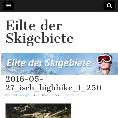
Eilte der
Skigebiete
2016-05-
27_isch_highbike_1_250
by
Frank Varoquier
•
30. Mai 2016
•
0 Comments