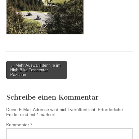
Post
← Mehr Auswahl denn je im
High-Bike Testcenter
navigation
Paznaun
Schreibe einen Kommentar
Deine E-Mail-Adresse wird nicht veröffentlicht.
Erforderliche
Felder sind mit
*
markiert
Kommentar
*