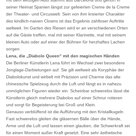
mit dem winzigen Auto stammt aus Barcelona und gehört in
seiner Heimat Spanien längst zur gefeierten Creme de la Creme
der Theater- und Circuswelt. Sein von ihm kreierter Charakter
des kindlich-naiven Clowns ist das Ergebnis zahlloser Auftritte
weltweit. Im Garten des Riesen wird er an verschiedenen Orten
auf die Gäste treffen, mal mit seiner Klarinette, mal mit seinem
kleinen Auto oder auf einer der Bühnen für herzhaftes Lachen
sorgen.
Lena, die „Diabolo Queen“ mit den magischen Händen
Die Berliner Künstlerin Lena führt im Wechsel zwei besondere
Jonglage-Darbietungen auf. Sie gilt weltweit als Koryphäe der
Diabolokunst und wirbelt mit Präzision und Charme das alte
chinesische Spielzeug durch die Luft und fängt es in nahezu
unmöglichen Figuren wieder ein. Scheinbar schwerelos lässt die
Künstlerin gleich mehrere Diabolos auf einer Schnur rotieren
und sorgt für Begeisterung bei Groß und Klein.
Genauso verblüffend ist die Aufführung mit den Kristallkugeln.
Fast schwerelos gleiten die gläsernen Bälle über die Hände,
Arme und die Luft und lassen einen glauben, die Schwerkraft sei
für einen Moment außer Kraft gesetzt. Eine sehr ästhetische