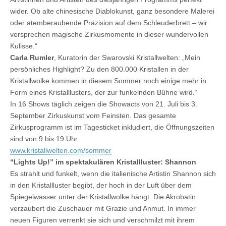
wider. Ob alte chinesische Diablokunst, ganz besondere Malerei
oder atemberaubende Präzision auf dem Schleuderbrett – wir
versprechen magische Zirkusmomente in dieser wundervollen
Kulisse.“
Carla Rumler
, Kuratorin der Swarovski Kristallwelten: „Mein
persönliches Highlight? Zu den 800.000 Kristallen in der
Kristallwolke kommen in diesem Sommer noch einige mehr in
Form eines Kristalllusters, der zur funkelnden Bühne wird.“
In 16 Shows täglich zeigen die Showacts von 21. Juli bis 3.
September Zirkuskunst vom Feinsten. Das gesamte
Zirkusprogramm ist im Tagesticket inkludiert, die Öffnungszeiten
sind von 9 bis 19 Uhr.
www.kristallwelten.com/sommer
“Lights Up!” im spektakulären Kristallluster: Shannon
Es strahlt und funkelt, wenn die italienische Artistin Shannon sich
in den Kristallluster begibt, der hoch in der Luft über dem
Spiegelwasser unter der Kristallwolke hängt. Die Akrobatin
verzaubert die Zuschauer mit Grazie und Anmut. In immer
neuen Figuren verrenkt sie sich und verschmilzt mit ihrem