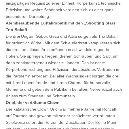
einzigartigen Requisit zu einer Einheit. Körperkunst, technische
Präzision und wahre Schönheit vereinen sich zu einer ganz
besonderen Darbietung.
Atemberaubende Luftakrobatik mit den „Shooting Stars“
Trio Bokafi
Die drei Ungarn Gabor, Geza und Attila sorgen als Trio Bokafi
für ordentlich Wirbel. Mit dem Schleuderbrett katapultieren sich
die drei furchtlosen Artisten*innen in schwindelerregende
Höhen. Sie springen, fliegen, drehen Schrauben und Salti, um
dann zentimetergenau wieder zu landen. Das ist echte
Körperbeherrschung und Präzision, die absolutes Vertrauen in
die Partner*in erfordert. Bei aller Waghalsigkeit sorgen die drei
mit ihrer Lebensfreude und ihrem Charme für humorvolle
Momente und geben dem Publikum bei allem Nervenkitzel auch
Anlass zum Staunen und Schmunzeln.
Oriol, der verträumte Clown
Der katalanische Clown Oriol war mehrere Jahre mit Roncalli
auf Tournee und gewann mit seiner schüchtern verträumten
Spielweise sofort die Herzen der Zuschauer. Der kleine Mann