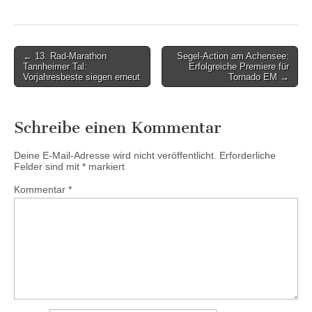
Post
← 13. Rad-Marathon
Segel-Action am Achensee:
Tannheimer Tal:
Erfolgreiche Premiere für
navigation
Vorjahresbeste siegen erneut
Tornado EM →
Schreibe einen Kommentar
Deine E-Mail-Adresse wird nicht veröffentlicht.
Erforderliche
Felder sind mit
*
markiert
Kommentar
*