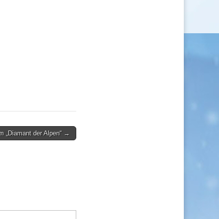
im „Diamant der Alpen“ →