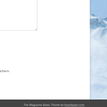
ichern.
The Magazine Basic Theme by
bavotasan.com
.