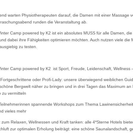
nd warten Physiotherapeuten darauf, die Damen mit einer Massage v
raschungsabend runden die Veranstaltung ab.
ter Camp powered by K2 ist ein absolutes MUSS für alle Damen, die
und dabei ihre Fähigkeiten optimieren möchten. Auch nutzen viele die Mö
ausgiebig zu testen.
ter Camp powered by K2 ist Sport, Freude, Leidenschaft, Wellness –
 Fortgeschrittene oder Profi-Lady: unsere überwiegend weiblichen Gui
rschöne Bergwelt näher zu bringen und in drei Tagen das Maximum an
 zu vermitteln
Teilnehmerinnen spannende Workshops zum Thema Lawinensicherheit, 
nd vieles mehr
it zum Relaxen, Wellnessen und Kraft tanken: alle 4*Sterne Hotels bie
chluft zur optimalen Erholung beiträgt: eine schöne Saunalandschaft, 