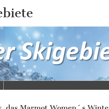
ebiete
ly, das Marmot Women´s Wint