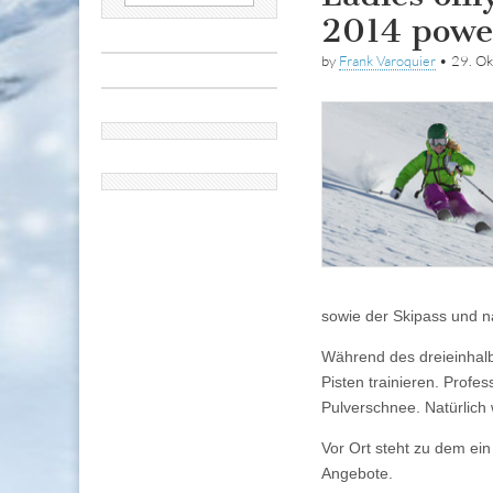
nach:
2014 powe
by
Frank Varoquier
•
29. O
sowie der Skipass und 
Während des dreieinhalb
Pisten trainieren. Profe
Pulverschnee. Natürlich 
Vor Ort steht zu dem ein
Angebote.