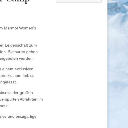
 dem Marmot Women’s
der Leidenschaft zum
efen. Skitouren gehen
 angeboten werden.
n einem exclusiven
ion, kleinem Imbiss
ngefasst.
abseits der großen
nverspurten Abfahrten im
setzt.
ive und einzigartige