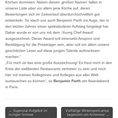
Köchen dominiert. Neben diesen ‚großen Namen‘ fallen in
unserer Liste aber vor allem jene Köche auf, deren
Bewertungen sich im Zeitverlauf überdurchschnittlich gut
entwickeln. So stach uns auch Benjamin Parth ins Auge, der in
den letzten Jahren einen spektakulären Aufstieg hingelegt hat.
Daher wurde er von uns mit dem ‚Young Chef Award‘
ausgezeichnet. Dieser Award soll einerseits Ansporn und
Bestätigung für die Preisträger sein, aber soll vor allem unsere
geschätzten Leser auf diese jungen Talente aufmerksam
machen.“
„Für mich ist das eine große Auszeichnung! Es freut mich in den
Kreis der weltbesten Restaurants vertreten zu sein und mich
hier mit meinen Kolleginnen und Kollegen aus aller Welt
austauschen zu können“, so
Benjamin Parth
am Awardabend
in Paris.
Post
← Superstar-Aufgebot im
Vielfältige Wintersportcamps
Ischgler Schnee
begeistern am Achensee →
navigation