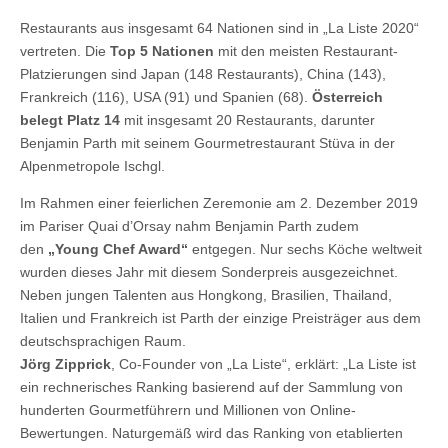
Restaurants aus insgesamt 64 Nationen sind in „La Liste 2020“
vertreten. Die
Top 5
Nationen
mit den meisten Restaurant-
Platzierungen sind Japan (148 Restaurants), China (143),
Frankreich (116), USA (91) und Spanien (68).
Österreich
belegt Platz 14
mit insgesamt 20 Restaurants, darunter
Benjamin Parth mit seinem Gourmetrestaurant Stüva in der
Alpenmetropole Ischgl.
Im Rahmen einer feierlichen Zeremonie am 2. Dezember 2019
im Pariser Quai d’Orsay nahm Benjamin Parth zudem
den
„Young Chef Award“
entgegen. Nur sechs Köche weltweit
wurden dieses Jahr mit diesem Sonderpreis ausgezeichnet.
Neben jungen Talenten aus Hongkong, Brasilien, Thailand,
Italien und Frankreich ist Parth der einzige Preisträger aus dem
deutschsprachigen Raum.
Jörg Zipprick
, Co-Founder von „La Liste“, erklärt: „La Liste ist
ein rechnerisches Ranking basierend auf der Sammlung von
hunderten Gourmetführern und Millionen von Online-
Bewertungen. Naturgemäß wird das Ranking von etablierten