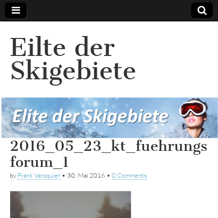
Eilte der
Skigebiete
2016_05_23_kt_fuehrungs
forum_1
by
Frank Varoquier
•
30. Mai 2016
•
0 Comments