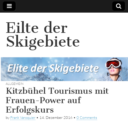
Eilte der
Skigebiete
ALLGEMEIN
Kitzbühel Tourismus mit
Frauen-Power auf
Erfolgskurs
by
Frank Varoquier
•
14. Dezember 2016
•
0 Comments