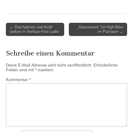
Post
← Durchatmen und Kraft
„Saisonstart“ für High-Bike
tanken in Serfaus-Fiss-Ladis
im Paznaun →
navigation
Schreibe einen Kommentar
Deine E-Mail-Adresse wird nicht veröffentlicht.
Erforderliche
Felder sind mit
*
markiert
Kommentar
*