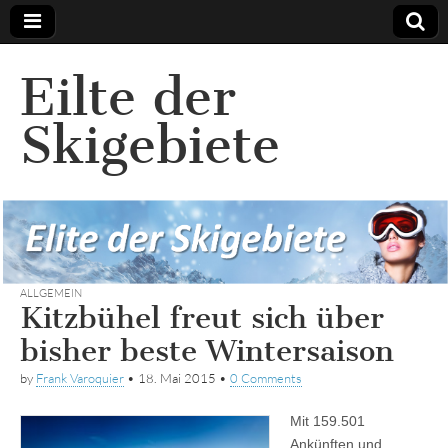
Eilte der
Skigebiete
ALLGEMEIN
Kitzbühel freut sich über
bisher beste Wintersaison
by
Frank Varoquier
•
18. Mai 2015
•
0 Comments
Mit 159.501
Ankünften und