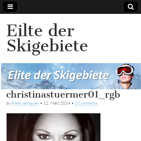
Eilte der
Skigebiete
christinastuermer01_rgb
by
Frank Varoquier
•
12. März 2014
•
0 Comments