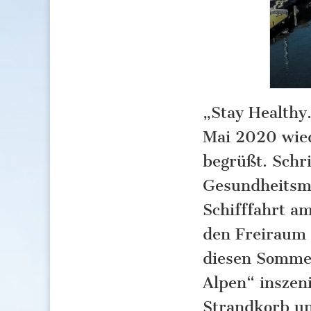
„Stay Healthy
Mai 2020 wied
begrüßt. Schri
Gesundheitsma
Schifffahrt a
den Freiraum
diesen Sommer
Alpen“ inszen
Strandkorb un