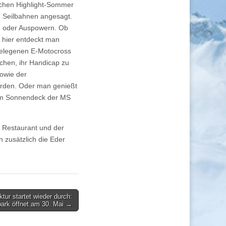
ichen Highlight-Sommer
n Seilbahnen angesagt.
en oder Auspowern. Ob
– hier entdeckt man
gelegenen E-Motocross
chen, ihr Handicap zu
sowie der
erden. Oder man genießt
vom Sonnendeck der MS
 Restaurant und der
 zusätzlich die Eder
ktur startet wieder durch:
ark öffnet am 30. Mai →