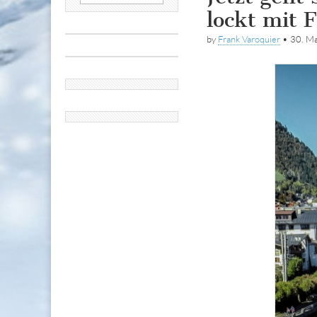
nach:
lockt mit 
by
Frank Varoquier
•
30. M