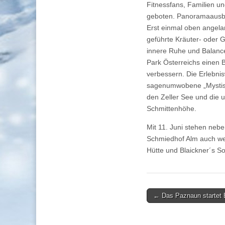
Fitnessfans, Familien u
geboten. Panoramaausbli
Erst einmal oben angela
geführte Kräuter- oder 
innere Ruhe und Balance
Park Österreichs einen 
verbessern. Die Erlebni
sagenumwobene „Mystisc
den Zeller See und die 
Schmittenhöhe.
Mit 11. Juni stehen neb
Schmiedhof Alm auch weit
Hütte und Blaickner´s S
Post
← Das Paznaun startet 
navigation