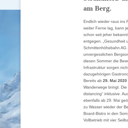
am Berg.
Endlich wieder raus ins
weiter Ferne lag, kann j
schon seit jeher bekann
entgegen. „Gesundheit un
Schmittenhöhebahn AG. „
unvergesslichen Bergsom
diesen Sommer die Beweg
Infrastruktur sorgen nic
dazugehörigen Gastronom
Bereits ab
29. Mai 2020
Wanderwege bringt. Die 
distancing“ inklusive. 
ebenfalls ab 29. Mai geö
zu Wasser wieder der B
Board-Bistro in den Somm
Vollbetrieb mit vier Sei