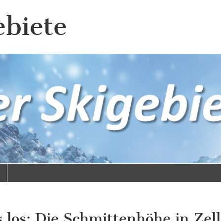
ebiete
’s los: Die Schmittenhöhe in Zel