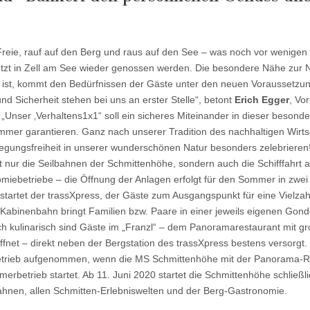
 Freie, rauf auf den Berg und raus auf den See – was noch vor wenigen
etzt in Zell am See wieder genossen werden. Die besondere Nähe zur Na
t ist, kommt den Bedürfnissen der Gäste unter den neuen Voraussetz
d Sicherheit stehen bei uns an erster Stelle“, betont
Erich Egger
, Vo
Unser ‚Verhaltens1x1“ soll ein sicheres Miteinander in dieser besonde
mer garantieren. Ganz nach unserer Tradition des nachhaltigen Wirtsc
ungsfreiheit in unserer wunderschönen Natur besonders zelebrieren!“
ht nur die Seilbahnen der Schmittenhöhe, sondern auch die Schifffahrt 
iebetriebe – die Öffnung der Anlagen erfolgt für den Sommer in zwei 
startet der trassXpress, der Gäste zum Ausgangspunkt für eine Vielzahl
Kabinenbahn bringt Familien bzw. Paare in einer jeweils eigenen Gonde
Auch kulinarisch sind Gäste im „Franzl“ – dem Panoramarestaurant mit 
ffnet – direkt neben der Bergstation des trassXpress bestens versorgt. 
etrieb aufgenommen, wenn die MS Schmittenhöhe mit der Panorama-Ru
erbetrieb startet. Ab 11. Juni 2020 startet die Schmittenhöhe schließ
lbahnen, allen Schmitten-Erlebniswelten und der Berg-Gastronomie.