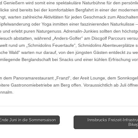
nd Genießern wird somit eine spektakuläre Naturbühne für den persönl
cke sind bereits bei der komfortablen Bergfahrt in einer der moderne
ngt, warten zahlreiche Aktivitäten für jeden Geschmack zum Abschalt
Gipfelwanderung oder Yoga inmitten einer faszinierenden Naturkulisse 
 und erlebt puren Naturgenuss. Adrenalin-Junkies sollten den höchst
Besuch abstatten, während „Anders-Golfer“ am Discgolf Parcours versu
swelt rund um „Schmidolins Feuertaufe“, Schmidolins Abenteuerplätze 
he Wald“ warten nur darauf, von den jüngsten Gästen entdeckt zu w
umliegende Berglandschaft bei Snacks und einer kühlen Erfrischung 
en dem Panoramarestaurant „Franzl“, der Areit Lounge, dem Sonnkogel
ere Gastronomiebetriebe am Berg offen. Voraussichtlich ab Juli öffnen
onnalm.
Ende Juni in die Sommersaison
Innsbrucks Freizeit-Infrastru
Bikep