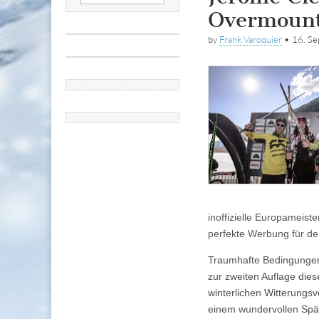
nach:
Overmount
by
Frank Varoquier
•
16. S
inoffizielle Europameist
perfekte Werbung für den
Traumhafte Bedingungen 
zur zweiten Auflage diese
winterlichen Witterung
einem wundervollen Spä