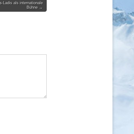
-Ladis als internationale
Bühne →