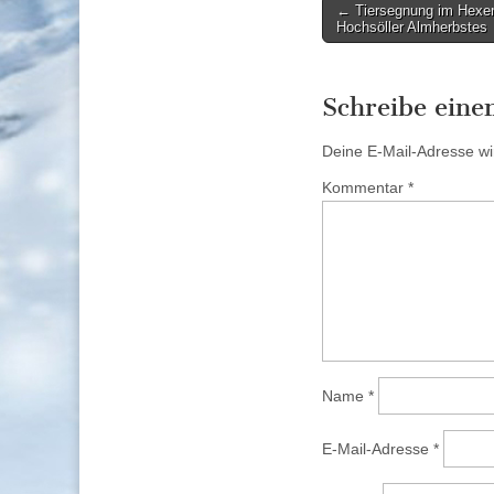
Post
← Tiersegnung im Hexen
Hochsöller Almherbstes
navigation
Schreibe ein
Deine E-Mail-Adresse wird
Kommentar
*
Name
*
E-Mail-Adresse
*