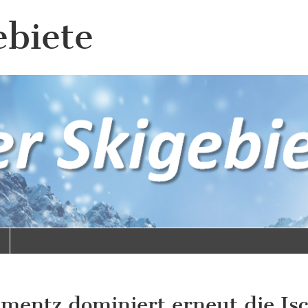
ebiete
mentz dominiert erneut die Isc