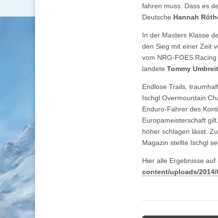
fahren muss. Dass es den
Deutsche
Hannah Röth
In der Masters Klasse d
den Sieg mit einer Zeit
vom NRG-FOES Racing Fac
landete
Tommy Umbrei
Endlose Trails, traumha
Ischgl Overmountain Cha
Enduro-Fahrer des Konti
Europameisterschaft gilt
höher schlagen lässt. 
Magazin stellte Ischgl s
Hier alle Ergebnisse auf 
content/uploads/2014/0