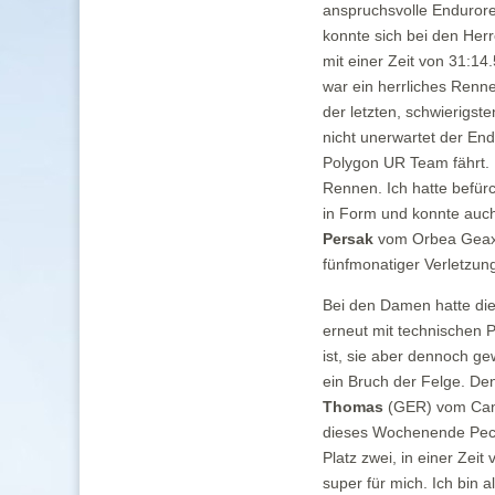
anspruchsvolle Endurore
konnte sich bei den Her
mit einer Zeit von 31:1
war ein herrliches Renn
der letzten, schwierigs
nicht unerwartet der En
Polygon UR Team fährt. Fü
Rennen. Ich hatte befür
in Form und konnte auch
Persak
vom Orbea Geax M
fünfmonatiger Verletzung
Bei den Damen hatte die
erneut mit technischen 
ist, sie aber dennoch ge
ein Bruch der Felge. Den
Thomas
(GER) vom Canyo
dieses Wochenende Pech 
Platz zwei, in einer Zei
super für mich. Ich bin 