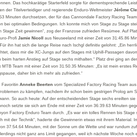
nnen. Das hochkarätige Starterfeld sorgte für dementsprechende Lei
ren der Titelverteidiger und regierende Enduro-Weltmeister
Jérôme Cl
4.53 Minuten durchsetzen, der für das Cannondale Factory Racing Team 
en bei optimalen Bedingungen. Ich konnte mich von Stage zu Stage stei
ten Stage Zeit gewinnen“, zog der Franzose zufrieden Resümee. Auf Pla
duro-Profi
Jamie Nicoll
aus Neuseeland mit einer Zeit von 31:45.86 Min
r ihn hat sich die lange Reise nach Ischgl definitiv gelohnt: „Ein herrl
chtet, dass mir die XC-Jungs auf den Stages mit Uphill-Passagen davon
 beim harten Anstieg auf Stage sechs mithalten.“ Platz drei ging an 
TB Team mit einer Zeit von 31:50.35 Minuten: „Es ist mein erstes 
spause, daher bin ich mehr als zufrieden.“
 Favoritin
Anneke Beerten
vom Specialized Factory Racing Team aus
Problemen zu kämpfen, nachdem ihr schon beim gestrigen Prolog am Sta
wann. So auch heute: Auf der entscheidenden Stage sechs ereilten sie e
noch setzte sie sich am Ende mit einer Zeit von 36:39.63 Minuten gegen
n Factory Enduro Team durch. „Es war ein tolles Rennen bis Stage se
mit der Technik“, haderte die Gewinnerin etwas mit ihrem Material. I
t von 37:54.64 Minuten, mit der Sonne um die Wette und war rundum zuf
allerdings nicht ganz ans Limit gegangen, weil ich nächste Woche noch