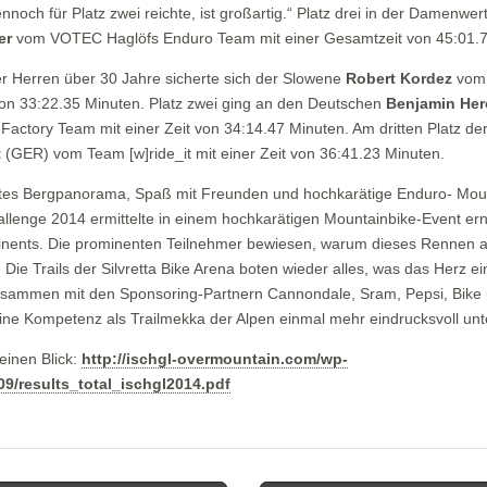
noch für Platz zwei reichte, ist großartig.“ Platz drei in der Damenwer
er
vom VOTEC Haglöfs Enduro Team mit einer Gesamtzeit von 45:01.7
er Herren über 30 Jahre sicherte sich der Slowene
Robert Kordez
vom
 von 33:22.35 Minuten. Platz zwei ging an den Deutschen
Benjamin Her
tory Team mit einer Zeit von 34:14.47 Minuten. Am dritten Platz de
t
(GER) vom Team [w]ride_it mit einer Zeit von 36:41.23 Minuten.
ftes Bergpanorama, Spaß mit Freunden und hochkarätige Enduro- Moun
llenge 2014 ermittelte in einem hochkarätigen Mountainbike-Event ern
nents. Die prominenten Teilnehmer bewiesen, warum dieses Rennen als 
. Die Trails der Silvretta Bike Arena boten wieder alles, was das Herz 
Zusammen mit den Sponsoring-Partnern Cannondale, Sram, Pepsi, Bike
eine Kompetenz als Trailmekka der Alpen einmal mehr eindrucksvoll unt
einen Blick:
http://ischgl-overmountain.com/wp-
9/results_total_ischgl2014.pdf