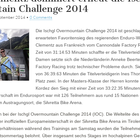
ain Challenge 2014
eptember 2014
•
0 Comments
Die Ischgl Overmountain Challenge 2014 ist geschl
erwarteten Favoritensieg des regierenden Enduro-W
Clementz aus Frankreich vom Cannondale Factory R
Zeit von 31:14.53 Minuten schaffte er die Titelvertei
Damen setzte sich die Niederländerin Anneke Beert
Factory Racing trotz technischer Probleme durch. Sie
von 36:39.63 Minuten die Titelverteidigerin Ines Th
Platz zwei. In der Masters-Klasse der Herren konnt
Kordez den Sieg mit einer Zeit von 33:22.35 Minuten
erschaft im Endurosport war mit 126 Teilnehmern aus rund 15 Nationen e
 Austragungsort, die Silvretta Bike Arena.
bei der Ischgl Overmountain Challenge 2014 (IOC). Die Weltelite des 
r inoffiziellen Europameisterschaft in der Silvretta Bike Arena im Tirol
sverhältnissen während des Trainings am Samstag wurden die Teilneh
tsommertag belohnt. Über insgesamt sechs Stages im hochalpinen Ge