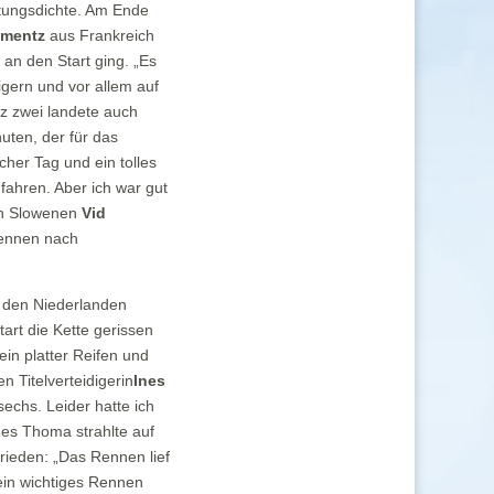
stungsdichte. Am Ende
ementz
aus Frankreich
an den Start ging. „Es
gern und vor allem auf
tz zwei landete auch
uten, der für das
icher Tag und ein tolles
fahren. Aber ich war gut
den Slowenen
Vid
Rennen nach
 den Niederlanden
rt die Kette gerissen
in platter Reifen und
 Titelverteidigerin
Ines
chs. Leider hatte ich
nes Thoma strahlte auf
rieden: „Das Rennen lief
 ein wichtiges Rennen