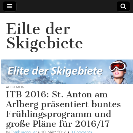
Eilte der
Skigebiete
ALLGEMEIN
ITB 2016: St. Anton am
Arlberg präsentiert buntes
Frühlingsprogramm und
große Pläne für 2016/17
by
Frank Varoquier
•
10. März 2016
•
0 Comments