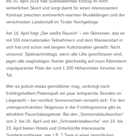
bis 10. April 2016 hält Südstaatenflair Einzug im noch
winterlichen Skiort und sorgt damit für einen interessanten
Kontrast zwischen sommerlich-warmen Musikklängen und der
verschneiten Landschaft im Tiroler Hochgebirge.
Am 16. April folgt „Der weiße Rausch“ – ein Skirennen, das es
mit 555 internationalen Teilnehmern und dem Massenstart in
sich hat und schon seit langem Kultcharakter genießt. Nicht
umsonst: Spätnachmittags, wenn alle Lifte geschlossen sind,
jagen alle waghalsigen Starter gleichzeitig auf neun Kilometern
unpräparierter Piste die rund 1.300 Höhenmeter hinunter ins
Tal.
Wer es jedoch etwas gemütlicher mag, verbringt nach
frühlingshaftem Pistenspaß ein paar entspannte Stunden im
Liegestuhl – bei reichlich Sonnenschein versteht sich. Für den
uneingeschränkten Skigenuss in der Frühlingssonne gibt es
attraktive Pauschalangebote: Bei den „Sonnenskilaufwochen“
von 2. bis 16. April und der „Schneekristallwoche“ von 16. bis
23. April bieten Hotels und Unterkünfte interessante
Sonderkonditionen, wie z.B. 7 Tage in einer gemütlichen