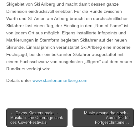
Skigebiet von Ski Arlberg und macht damit dessen ganze
Dimension eindrucksvoll erlebbar. Für die Runde zwischen
Warth und St. Anton am Arlberg braucht ein durchschnittlicher
Skifahrer fast einen Tag, der Einstieg in den „Run of Fame“ ist
von jedem Ort aus möglich. Eigens installierte Infopoints und
Markierungen in Sternform begleiten Skifahrer auf der neuen
Skirunde. Einmal jährlich veranstaltet Ski Arlberg eine moderne
Fuchsjagd, bei der ein bekannter Skifahrer ausgestattet mit
einem Fuchsschwanz von ausgelosten „Jägern“ auf dem neuen
Rundkurs verfolgt wird.
Details unter
www.stantonamarlberg.com
Post
← Davos Klosters rockt –
Music around the clock –
Musikalische Ostertage dank
Aprés Ski für
navigation
des Cover-Festivals
Fortgeschrittene →