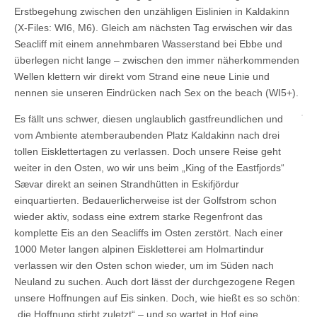
Erstbegehung zwischen den unzähligen Eislinien in Kaldakinn
(X-Files: WI6, M6). Gleich am nächsten Tag erwischen wir das
Seacliff mit einem annehmbaren Wasserstand bei Ebbe und
überlegen nicht lange – zwischen den immer näherkommenden
Wellen klettern wir direkt vom Strand eine neue Linie und
nennen sie unseren Eindrücken nach Sex on the beach (WI5+).
Es fällt uns schwer, diesen unglaublich gastfreundlichen und
vom Ambiente atemberaubenden Platz Kaldakinn nach drei
tollen Eisklettertagen zu verlassen. Doch unsere Reise geht
weiter in den Osten, wo wir uns beim „King of the Eastfjords“
Sævar direkt an seinen Strandhütten in Eskifjördur
einquartierten. Bedauerlicherweise ist der Golfstrom schon
wieder aktiv, sodass eine extrem starke Regenfront das
komplette Eis an den Seacliffs im Osten zerstört. Nach einer
1000 Meter langen alpinen Eiskletterei am Holmartindur
verlassen wir den Osten schon wieder, um im Süden nach
Neuland zu suchen. Auch dort lässt der durchgezogene Regen
unsere Hoffnungen auf Eis sinken. Doch, wie hießt es so schön:
„die Hoffnung stirbt zuletzt“ – und so wartet in Hof eine