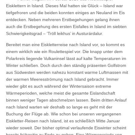
Eisklettern in Island. Dieses Mal hatten sie Glück – Island war
tiefgefroren und die beiden konnten einiges an Neuland im Eis
entdecken. Neben mehreren Erstbegehungen gelang ihnen
auch die Erstbegehung des ersten Eisfalles in Island im siebten
Schwierigkeitsgrad – ‘Tröll leikhus’ in Austurárdalur.
Bereitet man eine Eiskletterreise nach Island vor, so kommt es
einem wirklich wie ein Roulettespiel vor. Die knapp unter dem
Polarkreis liegende Vulkaninsel lässt auf kalte Temperaturen im
Winter schließen. Doch durch den ständig präsenten Golfstrom
aus Südwesten werden nahezu konstant warme Luftmassen mit
der warmen Meeresströmung nach Island gebracht. Immer
wieder gibt es auch während der Wintersaison extreme
Wärmeperioden, welche meist die gesamte Eislandschaft
binnen weniger Tagen abschmelzen lassen. Beim dritten Anlauf
nach Island warten wir deshalb so lange es geht mit der
Buchung der Flüge ab. Wie schon bei unseren vergangenen
Eiskletter-Reisen nach Island, ist es schließlich Mitte Januar
wieder soweit. Der bisher optimal verlaufende Eiswinter scheint
bereits frühzeitig zu Ende zu gehen. Eine Wärmeperiode von