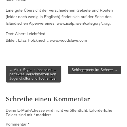
Eine gute Übersicht der verschiedenen Gebiete und Routen
(leider noch wenig in Englisch) findet sich auf der Seite des
Isländischen Alpenvereines: www.isalp.is/en/category/crag.
Text: Albert Leichtfried
Bilder: Elias Holzknecht, www.woodslave.com
Post
← Air + Style in Innsbruck –
Schlagerparty im Schnee →
perfektes Verschmelzen von
navigation
Jugendkultur und Tourismus
Schreibe einen Kommentar
Deine E-Mail-Adresse wird nicht veröffentlicht.
Erforderliche
Felder sind mit
*
markiert
Kommentar
*