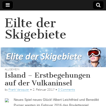
Eilte der
Skigebiete
ALLGEMEIN
Island – Erstbegehungen
auf der Vulkaninsel
by
Frank Varoquier
•
2. Februar 2017
•
0 Comments
Neues Spiel neues Glück! Albert Leichtfried und Benedikt
Purner wagten im Februar 2016 das Roulettespiel