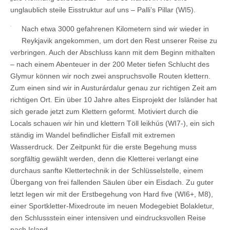
unglaublich steile Eisstruktur auf uns – Palli’s Pillar (WI5).
Nach etwa 3000 gefahrenen Kilometern sind wir wieder in
Reykjavik angekommen, um dort den Rest unserer Reise zu
verbringen. Auch der Abschluss kann mit dem Beginn mithalten
– nach einem Abenteuer in der 200 Meter tiefen Schlucht des
Glymur können wir noch zwei anspruchsvolle Routen klettern.
Zum einen sind wir in Austurárdalur genau zur richtigen Zeit am
richtigen Ort. Ein über 10 Jahre altes Eisprojekt der Isländer hat
sich gerade jetzt zum Klettern geformt. Motiviert durch die
Locals schauen wir hin und klettern Töll leikhús (WI7-), ein sich
ständig im Wandel befindlicher Eisfall mit extremen
Wasserdruck. Der Zeitpunkt für die erste Begehung muss
sorgfältig gewählt werden, denn die Kletterei verlangt eine
durchaus sanfte Klettertechnik in der Schlüsselstelle, einem
Übergang von frei fallenden Säulen über ein Eisdach. Zu guter
letzt legen wir mit der Erstbegehung von Hard five (WI6+, M8),
einer Sportkletter-Mixedroute im neuen Modegebiet Bolakletur,
den Schlussstein einer intensiven und eindrucksvollen Reise
nach Island.