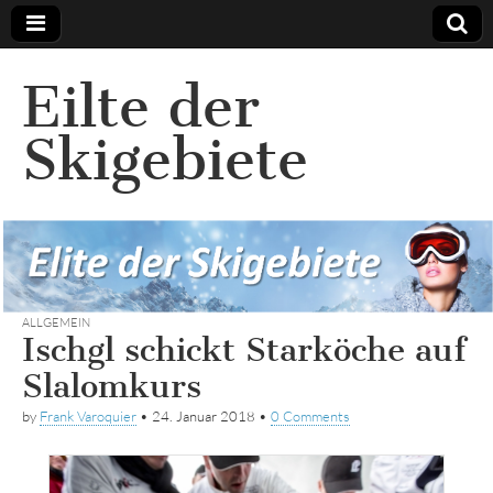
Eilte der
Skigebiete
ALLGEMEIN
Ischgl schickt Starköche auf
Slalomkurs
by
Frank Varoquier
•
24. Januar 2018
•
0 Comments