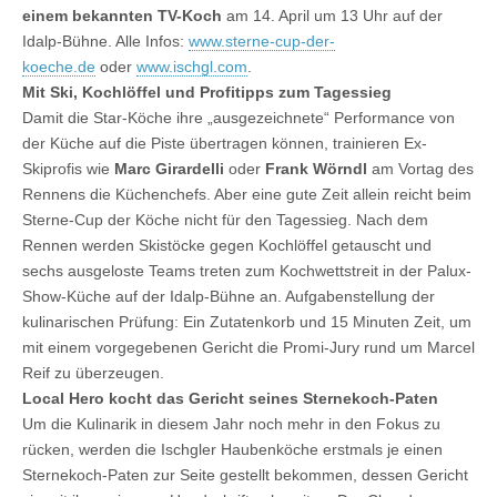
einem bekannten TV-Koch
am 14. April um 13 Uhr auf der
Idalp-Bühne. Alle Infos:
www.sterne-cup-der-
koeche.de
oder
www.ischgl.com
.
Mit Ski, Kochlöffel und Profitipps zum Tagessieg
Damit die Star-Köche ihre „ausgezeichnete“ Performance von
der Küche auf die Piste übertragen können, trainieren Ex-
Skiprofis wie
Marc Girardelli
oder
Frank Wörndl
am Vortag des
Rennens die Küchenchefs. Aber eine gute Zeit allein reicht beim
Sterne-Cup der Köche nicht für den Tagessieg. Nach dem
Rennen werden Skistöcke gegen Kochlöffel getauscht und
sechs ausgeloste Teams treten zum Kochwettstreit in der Palux-
Show-Küche auf der Idalp-Bühne an. Aufgabenstellung der
kulinarischen Prüfung: Ein Zutatenkorb und 15 Minuten Zeit, um
mit einem vorgegebenen Gericht die Promi-Jury rund um Marcel
Reif zu überzeugen.
Local Hero kocht das Gericht seines Sternekoch-Paten
Um die Kulinarik in diesem Jahr noch mehr in den Fokus zu
rücken, werden die Ischgler Haubenköche erstmals je einen
Sternekoch-Paten zur Seite gestellt bekommen, dessen Gericht