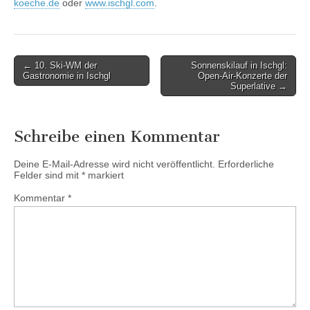
koeche.de
oder
www.ischgl.com
.
Post
← 10. Ski-WM der
Sonnenskilauf in Ischgl:
Gastronomie in Ischgl
Open-Air-Konzerte der
navigation
Superlative →
Schreibe einen Kommentar
Deine E-Mail-Adresse wird nicht veröffentlicht.
Erforderliche
Felder sind mit
*
markiert
Kommentar
*