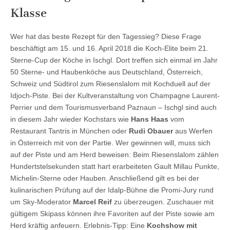
Klasse
Wer hat das beste Rezept für den Tagessieg? Diese Frage
beschäftigt am 15. und 16. April 2018 die Koch-Elite beim 21.
Sterne-Cup der Köche in Ischgl. Dort treffen sich einmal im Jahr
50 Sterne- und Haubenköche aus Deutschland, Österreich,
Schweiz und Südtirol zum Riesenslalom mit Kochduell auf der
Idjoch-Piste. Bei der Kultveranstaltung von Champagne Laurent-
Perrier und dem Tourismusverband Paznaun – Ischgl sind auch
in diesem Jahr wieder Kochstars wie
Hans Haas
vom
Restaurant Tantris in München oder
Rudi Obauer
aus Werfen
in Österreich mit von der Partie. Wer gewinnen will, muss sich
auf der Piste und am Herd beweisen: Beim Riesenslalom zählen
Hundertstelsekunden statt hart erarbeiteten Gault Millau Punkte,
Michelin-Sterne oder Hauben. Anschließend gilt es bei der
kulinarischen Prüfung auf der Idalp-Bühne die Promi-Jury rund
um Sky-Moderator
Marcel Reif
zu überzeugen. Zuschauer mit
gültigem Skipass können ihre Favoriten auf der Piste sowie am
Herd kräftig anfeuern. Erlebnis-Tipp: Eine
Kochshow mit