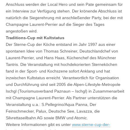
Anschluss werden der Local Hero und sein Pate gemeinsam für
ein Interview zur Verfügung stehen. Der krönende Abschluss ist
natürlich die Siegerehrung mit anschließender Party, bei der mit
Champagne Laurent-Perrier auf die Sieger des Tages
angestoßen wird.
Traditions-Cup mit Kultstatus
Der Sterne-Cup der Köche entstand im Jahr 1997 aus einer
spontanen Idee von Thomas Schreiner, Deutschlandchef von
Laurent-Perrier, und Hans Haas, Küchenchef des Münchner
Tantris. Die Veranstaltung mit hochdekorierten Sterneköchen
fand in der Sport- und Kochszene sofort Anklang und hat
inzwischen Kultstatus erreicht. Verantwortlich für Organisation
und Durchführung sind seit 2005 die Alpen-Lifestyle-Metropole
Ischgl (Tourismusverband Paznaun – Ischgl) in Zusammenarbeit
mit Champagne Laurent-Perrier. Als Partner unterstützen die
Veranstaltung u.a.: S.Pellegrino/Aqua Panna, Der
Feinschmecker, Palux, Deutsche See, Lavazza, die
Silvrettaseilbahn AG sowie BMW und Atomic.
Weitere Informationen gibt es unter
www.sterne-cup-der-