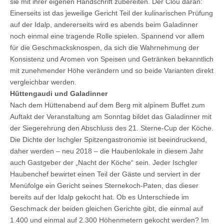
sie mit ihrer eigenen Handschrift zubereiten. Der Clou daran:
Einerseits ist das jeweilige Gericht Teil der kulinarischen Prüfung
auf der Idalp, andererseits wird es abends beim Galadinner
noch einmal eine tragende Rolle spielen. Spannend vor allem
für die Geschmacksknospen, da sich die Wahrnehmung der
Konsistenz und Aromen von Speisen und Getränken bekanntlich
mit zunehmender Höhe verändern und so beide Varianten direkt
vergleichbar werden.
Hüttengaudi und Galadinner
Nach dem Hüttenabend auf dem Berg mit alpinem Buffet zum
Auftakt der Veranstaltung am Sonntag bildet das Galadinner mit
der Siegerehrung den Abschluss des 21. Sterne-Cup der Köche.
Die Dichte der Ischgler Spitzengastronomie ist beeindruckend,
daher werden – neu 2018 – die Haubenlokale in diesem Jahr
auch Gastgeber der „Nacht der Köche“ sein. Jeder Ischgler
Haubenchef bewirtet einen Teil der Gäste und serviert in der
Menüfolge ein Gericht seines Sternekoch-Paten, das dieser
bereits auf der Idalp gekocht hat. Ob es Unterschiede im
Geschmack der beiden gleichen Gerichte gibt, die einmal auf
1.400 und einmal auf 2.300 Höhenmetern gekocht werden? Im