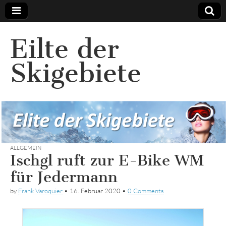
Eilte der
Skigebiete
ALLGEMEIN
Ischgl ruft zur E-Bike WM
für Jedermann
by
Frank Varoquier
•
16. Februar 2020
•
0 Comments